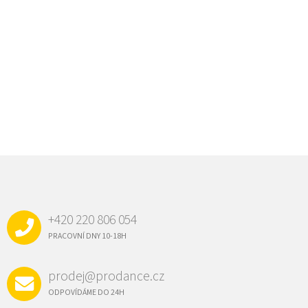
Z
Á
P
A
+420 220 806 054
T
Í
PRACOVNÍ DNY 10-18H
prodej@prodance.cz
ODPOVÍDÁME DO 24H