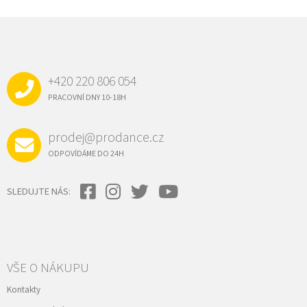
Z
Á
P
A
+420 220 806 054
T
Í
PRACOVNÍ DNY 10-18H
prodej@prodance.cz
ODPOVÍDÁME DO 24H
SLEDUJTE NÁS:
VŠE O NÁKUPU
Kontakty