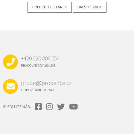
PŘEDCHOZÍ ČLÁNEK
DALŠÍ ČLÁNEK
Z
Á
P
A
+420 220 806 054
T
Í
PRACOVNÍ DNY 10-18H
prodej@prodance.cz
ODPOVÍDÁME DO 24H
SLEDUJTE NÁS: