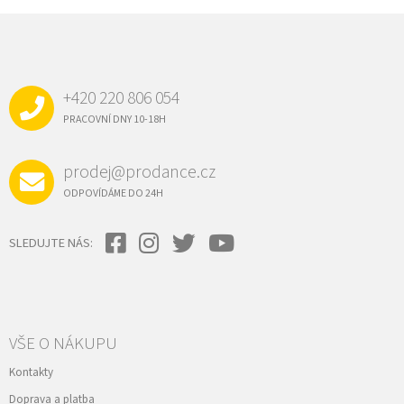
Z
Á
P
A
+420 220 806 054
T
Í
PRACOVNÍ DNY 10-18H
prodej@prodance.cz
ODPOVÍDÁME DO 24H
SLEDUJTE NÁS:
VŠE O NÁKUPU
Kontakty
Doprava a platba