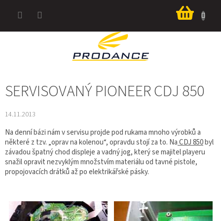
Přejít
Nákup
na
košík
obsah
SERVISOVANÝ PIONEER CDJ 850
14.11.2013
Na denní bázi nám v servisu projde pod rukama mnoho výrobků a
některé z tzv. „oprav na kolenou“, opravdu stojí za to. Na
CDJ 850
byl
závadou špatný chod displeje a vadný jog, který se majitel playeru
snažil opravit nezvyklým množstvím materiálu od tavné pistole,
propojovacích drátků až po elektrikářské pásky.