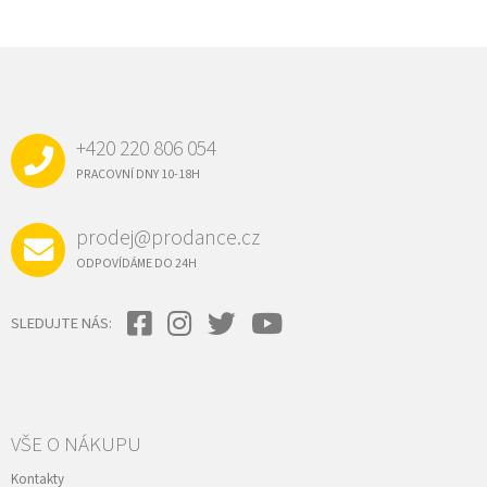
Z
Á
P
A
+420 220 806 054
T
Í
PRACOVNÍ DNY 10-18H
prodej@prodance.cz
ODPOVÍDÁME DO 24H
SLEDUJTE NÁS:
VŠE O NÁKUPU
Kontakty