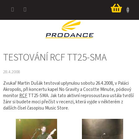
Přejít
Nákup
na
košík
obsah
TESTOVÁNÍ RCF TT25-SMA
28.4.2008
Zvukař Martin Dušák testoval uplynulou sobotu 26.4.2008, v Paláci
Akropolis, při koncertu kapel No Gravity a Cocotte Minute, pódiový
monitor
RCF
TT25-SMA. Jak tato aktivní reprosoustava ustála tvrdší
žánr si budete moci přečíst v recenzi, která vyjde v některém z
dalších čísel časopisu Music Store.