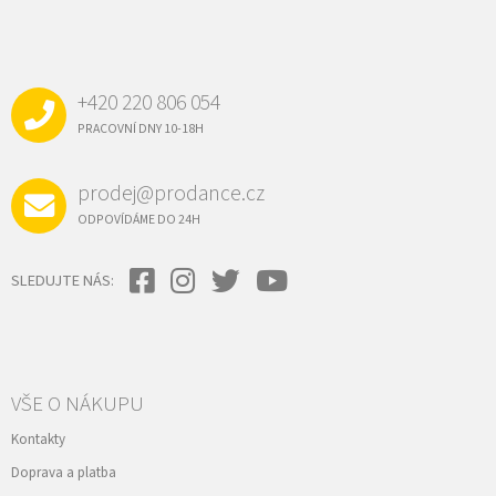
Z
Á
P
A
+420 220 806 054
T
Í
PRACOVNÍ DNY 10-18H
prodej@prodance.cz
ODPOVÍDÁME DO 24H
SLEDUJTE NÁS:
VŠE O NÁKUPU
Kontakty
Doprava a platba