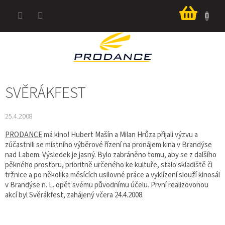
Přejít
Nákup
na
košík
obsah
SVĚRÁKFEST
25.4.2008
PRODANCE
má kino! Hubert Mašín a Milan Hrůza přijali výzvu a
zúčastnili se místního výběrové řízení na pronájem kina v Brandýse
nad Labem. Výsledek je jasný. Bylo zabráněno tomu, aby se z dalšího
pěkného prostoru, prioritně určeného ke kultuře, stalo skladiště či
tržnice a po několika měsících usilovné práce a vyklízení slouží kinosál
v Brandýse n. L. opět svému původnímu účelu. První realizovonou
akcí byl Svěrákfest, zahájený včera 24.4.2008.