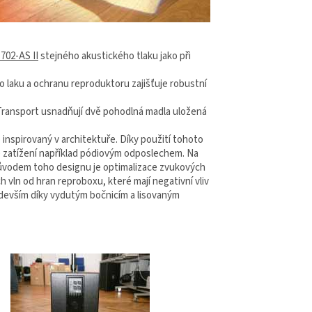
702-AS II
stejného akustického tlaku jako při
 laku a ochranu reproduktoru zajišťuje robustní
 Transport usnadňují dvě pohodlná madla uložená
p inspirovaný v architektuře. Díky použití tohoto
dě zatížení například pódiovým odposlechem. Na
vodem toho designu je optimalizace zvukových
 vln od hran reproboxu, které mají negativní vliv
devším díky vydutým bočnicím a lisovaným