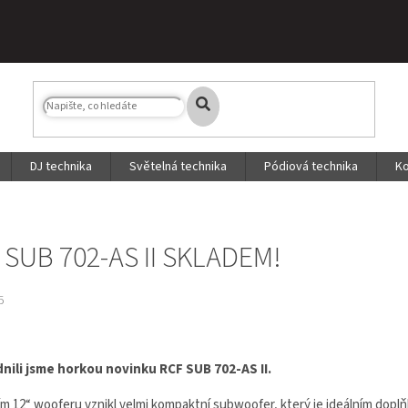
DJ technika
Světelná technika
Pódiová technika
Ko
 SUB 702-AS II SKLADEM!
5
nili jsme horkou novinku RCF SUB 702-AS II.
m 12“ wooferu vznikl velmi kompaktní subwoofer, který je ideálním dopl