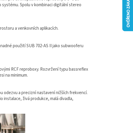
systému. Spolu v kombinaci digitální stereo
ostoru a venkovních aplikacích.
 snadné použití SUB 702-AS II jako subwooferu
ovými RCF reproboxy. Rozvržení typu bassreflex
resi na minimum.
u odezvu a precizní nastavení nižších frekvencí.
o instalace, živá produkce, malá divadla,