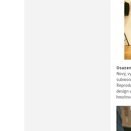
Osazen
Nový, v
subwoof
Reprodu
design 
hmotnos