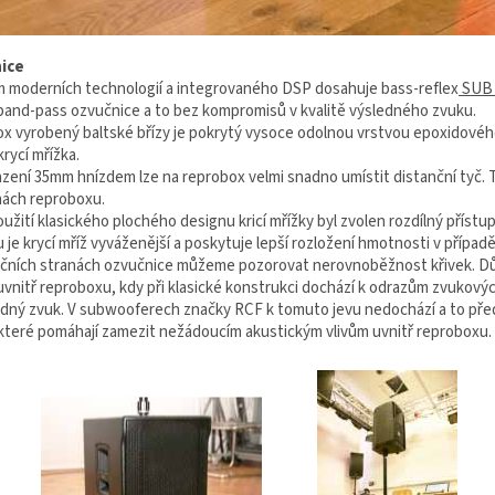
ice
m moderních technologií a integrovaného DSP dosahuje bass-reflex
SUB 
 band-pass ozvučnice a to bez kompromisů v kvalitě výsledného zvuku.
x vyrobený baltské břízy je pokrytý vysoce odolnou vrstvou epoxidového
rycí mřížka.
azení 35mm hnízdem lze na reprobox velmi snadno umístit distanční tyč.
nách reproboxu.
užití klasického plochého designu kricí mřížky byl zvolen rozdílný přístu
 je krycí mříž vyváženější a poskytuje lepší rozložení hmotnosti v přípa
čních stranách ozvučnice můžeme pozorovat nerovnoběžnost křivek. Dů
vnitř reproboxu, kdy při klasické konstrukci dochází k odrazům zvukových
edný zvuk. V subwooferech značky RCF k tomuto jevu nedochází a to pře
které pomáhají zamezit nežádoucím akustickým vlivům uvnitř reproboxu.