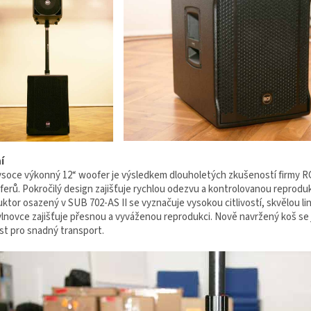
í
ysoce výkonný 12“ woofer je výsledkem dlouholetých zkušeností firmy R
erů. Pokročilý design zajišťuje rychlou odezvu a kontrolovanou reprodu
ktor osazený v SUB 702-AS II se vyznačuje vysokou citlivostí, skvělou l
vlnovce zajišťuje přesnou a vyváženou reprodukci. Nově navržený koš se 
t pro snadný transport.