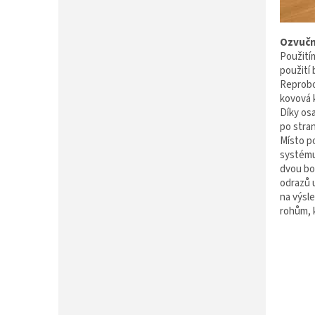
Ozvučn
Použití
použití
Reprobo
kovová k
Díky os
po stra
Místo po
systému
dvou bo
odrazů u
na výsl
rohům, 