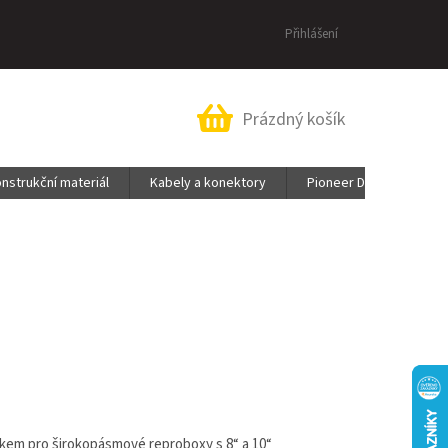
Přihlášení
Nákupní
Prázdný košík
košík
nstrukční materiál
Kabely a konektory
Pioneer DJ & AlphaThe
ňkem pro širokopásmové reproboxy s 8“ a 10“