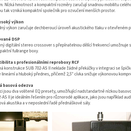
m. Nízká hmotnost a kompaktní rozměry zaručují snadnou mobilitu celého 
u tak vzniká kompaktní společník pro ozvučení menších prostor.
vysoký výkon
ný výkon zaručuje dechberoucí úroveň akustického tlaku v otevřeném pr
ované DSP
ný digitální stereo crossover s přepínatelnou dělící frekvencí umožnuje
paktní fullrange boxy.
bilita s profesionálními reproboxy RCF
á konstrukce SUB 702-AS II neklade žádné překážky v integraci se špičk
 lineární a hluboký přednes, přičemž 2,5'' cívka snižuje výkonovou komp
á basová odezva
ci jsou dva volitené EQ presety, umožňující nadstandartně nízkou basovo
AS II je ideálním řešením pro různorodé aplikace, jako jsou například audi
ová akustika a v neposlední řadě přednáškové sály.