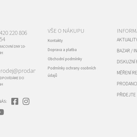
VŠE O NÁKUPU
INFORM
420 220 806
54
AKTUALIT
Kontakty
RACOVNÍ DNY 10-
Doprava a platba
BAZAR / I
8H
Obchodní podmínky
DISKUZNÍ
Podmínky ochrany osobních
rodej@prodance.cz
MĚŘENÍ 
údajů
DPOVÍDÁME DO
PRODANC
4H
PŘIDEJTE 
NÁS: