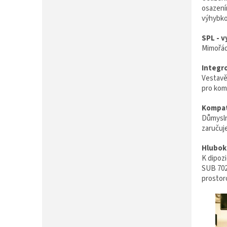
P
osazení
A
výhybko
N
E
SPL - 
L
Mimořád
Integr
Vestavě
pro kom
Kompati
Důmysln
zaručuje
Hlubok
K dipozi
SUB 702-
prostor