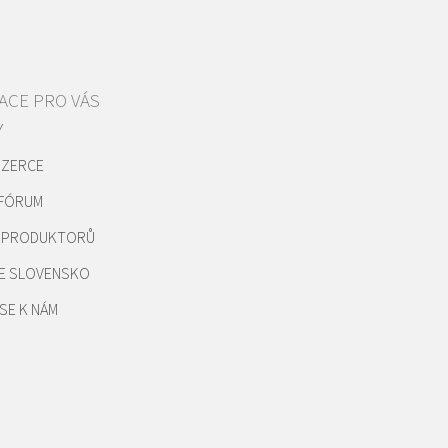
ACE PRO VÁS
Y
NZERCE
 FÓRUM
REPRODUKTORŮ
E SLOVENSKO
SE K NÁM