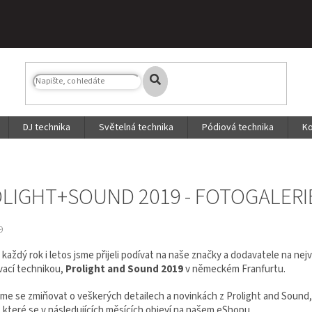
DJ technika
Světelná technika
Pódiová technika
Ko
LIGHT+SOUND 2019 - FOTOGALERI
9
 každý rok i letos jsme přijeli podívat na naše značky a dodavatele na n
vací technikou,
Prolight and Sound 2019
v německém Franfurtu.
e se zmiňovat o veškerých detailech a novinkách z Prolight and Sound, z
 které se v následujících měsících objeví na našem
eShopu
.