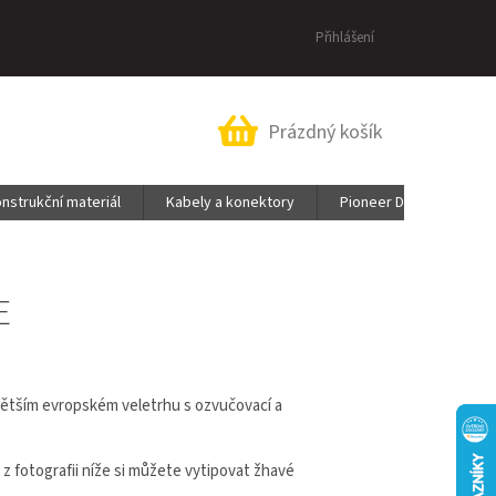
Přihlášení
Nákupní
Prázdný košík
košík
nstrukční materiál
Kabely a konektory
Pioneer DJ & AlphaThe
E
ejvětším evropském veletrhu s ozvučovací a
 fotografii níže si můžete vytipovat žhavé