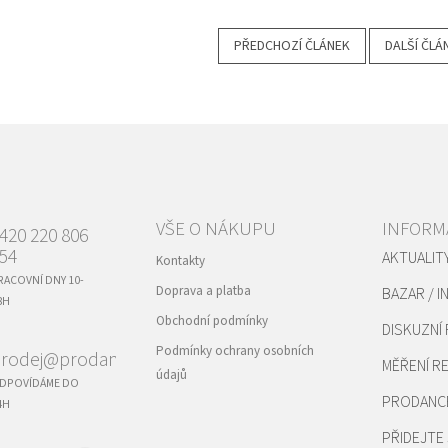
PŘEDCHOZÍ ČLÁNEK
DALŠÍ ČLÁ
VŠE O NÁKUPU
INFORM
420 220 806
54
AKTUALIT
Kontakty
RACOVNÍ DNY 10-
Doprava a platba
BAZAR / I
8H
Obchodní podmínky
DISKUZNÍ
Podmínky ochrany osobních
rodej@prodance.cz
MĚŘENÍ 
údajů
DPOVÍDÁME DO
PRODANC
4H
PŘIDEJTE 