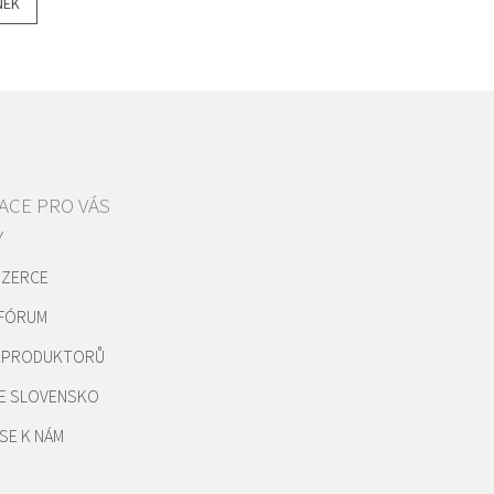
NEK
ACE PRO VÁS
Y
NZERCE
 FÓRUM
REPRODUKTORŮ
E SLOVENSKO
SE K NÁM