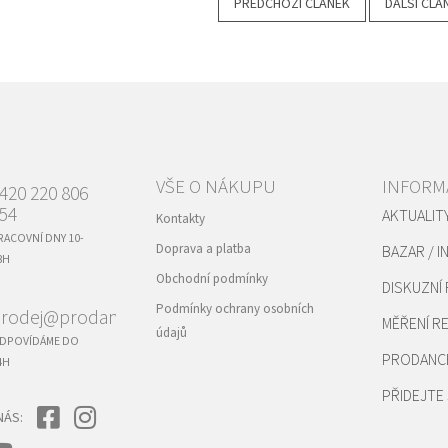
PŘEDCHOZÍ ČLÁNEK
DALŠÍ ČLÁ
VŠE O NÁKUPU
INFORM
420 220 806
54
AKTUALIT
Kontakty
RACOVNÍ DNY 10-
Doprava a platba
BAZAR / I
8H
Obchodní podmínky
DISKUZNÍ
Podmínky ochrany osobních
rodej@prodance.cz
MĚŘENÍ 
údajů
DPOVÍDÁME DO
PRODANC
4H
PŘIDEJTE 
NÁS: