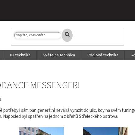
DJ technika
Světelná technika
Pódiová technika
Ko
DANCE MESSENGER!
1
dě potřeby i sám pan generální neváhá vyrazit do ulic, kdy na svém tuni
m. Naposled byl spatřen na jednom z břehů Střeleckého ostrova.