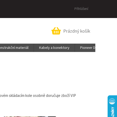
Přihlášení
Nákupní
Prázdný košík
košík
nstrukční materiál
Kabely a konektory
Pioneer DJ & AlphaThe
ngovém skládacím kole osobně doručuje zboží VIP