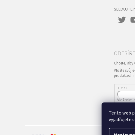
SLEDUJTE 
Vložte svůj 
produktech 
E-mail
Vložením e
Tento web p
PŘIHLÁS
vyjadřujete s