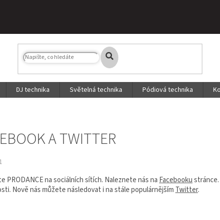
DJ technika
Světelná technika
Pódiová technika
Ko
EBOOK A TWITTER
1
te PRODANCE na sociálních sítích. Naleznete nás na
Facebooku
stránce. 
sti. Nově nás můžete následovat i na stále populárnějším
Twitter
.