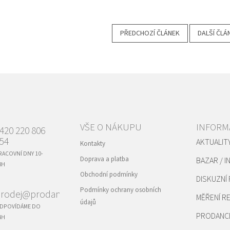
PŘEDCHOZÍ ČLÁNEK
DALŠÍ ČLÁ
VŠE O NÁKUPU
INFORM
420 220 806
54
AKTUALIT
Kontakty
RACOVNÍ DNY 10-
Doprava a platba
BAZAR / I
8H
Obchodní podmínky
DISKUZNÍ
Podmínky ochrany osobních
rodej@prodance.cz
MĚŘENÍ 
údajů
DPOVÍDÁME DO
PRODANC
4H