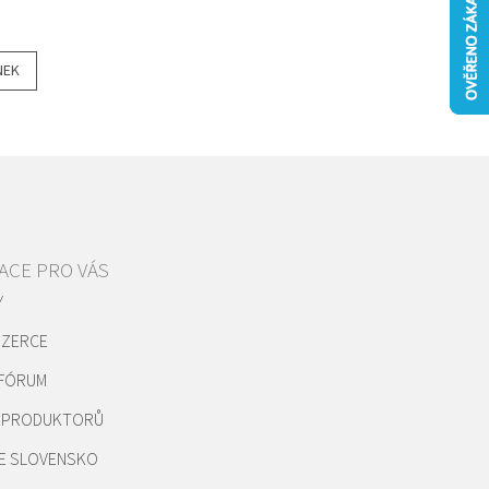
NEK
ACE PRO VÁS
Y
NZERCE
 FÓRUM
REPRODUKTORŮ
E SLOVENSKO