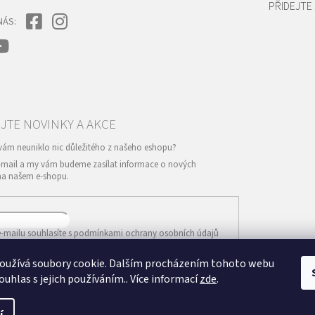
PŘIDEJTE 
NÁS:
e-mail a my vám budeme zasílat informace o nových
na našem e-shopu.
-mailu souhlasíte s
podmínkami ochrany osobních údajů
oužívá soubory cookie. Dalším procházením tohoto webu
IT SE
ouhlas s jejich používáním.. Více informací
zde
.