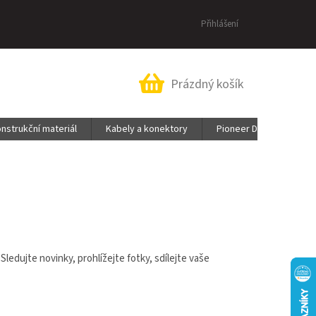
Přihlášení
Nákupní
Prázdný košík
košík
nstrukční materiál
Kabely a konektory
Pioneer DJ & AlphaThe
Sledujte novinky, prohlížejte fotky, sdílejte vaše