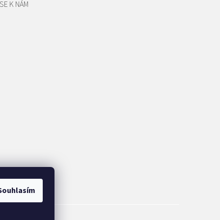
SE K NÁM
Souhlasím