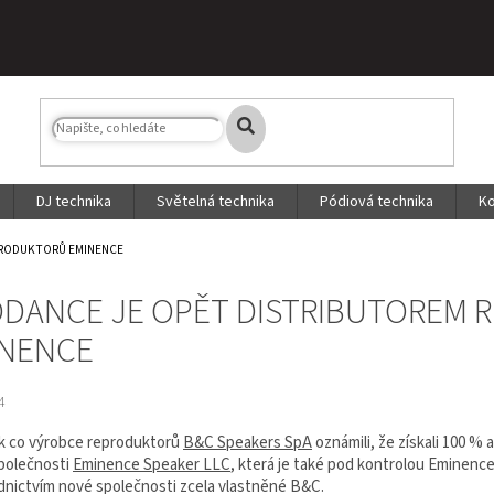
DJ technika
Světelná technika
Pódiová technika
Ko
PRODUKTORŮ EMINENCE
DANCE JE OPĚT DISTRIBUTOREM
INENCE
4
ok co výrobce reproduktorů
B&C Speakers SpA
oznámili, že získali 100 %
polečnosti
Eminence Speaker LLC
, která je také pod kontrolou Eminence
dnictvím nové společnosti zcela vlastněné B&C.