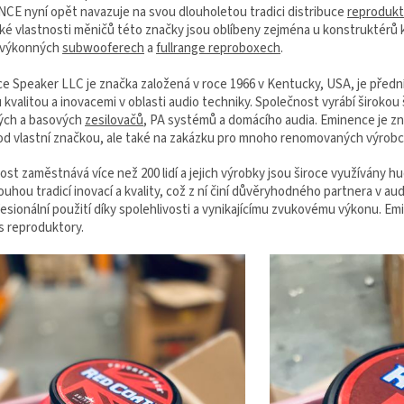
E nyní opět navazuje na svou dlouholetou tradici distribuce
reproduk
cké vlastnosti měničů této značky jsou oblíbeny zejména u konstruktér
 výkonných
subwooferech
a
fullrange reproboxech
.
e Speaker LLC je značka založená v roce 1966 v Kentucky, USA, je pře
kvalitou a inovacemi v oblasti audio techniky. Společnost vyrábí širokou
ých a basových
zesilovačů
, PA systémů a domácího audia. Eminence je 
od vlastní značkou, ale také na zakázku pro mnoho renomovaných výrob
st zaměstnává více než 200 lidí a jejich výrobky jsou široce využívány 
ouhou tradicí inovací a kvality, což z ní činí důvěryhodného partnera v au
fesionální použití díky spolehlivosti a vynikajícímu zvukovému výkonu. 
s reproduktory.