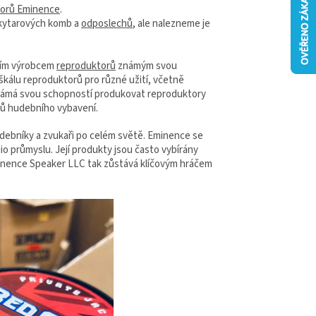
torů Eminence
.
ů kytarových komb
a
odposlechů
, ale nalezneme je
dním výrobcem
reproduktorů
známým svou
 škálu reproduktorů pro různé užití, včetně
známá svou schopností produkovat reproduktory
ců hudebního vybavení.
hudebníky a zvukaři po celém světě. Eminence se
dio průmyslu. Její produkty jsou často vybírány
Eminence Speaker LLC tak zůstává klíčovým hráčem