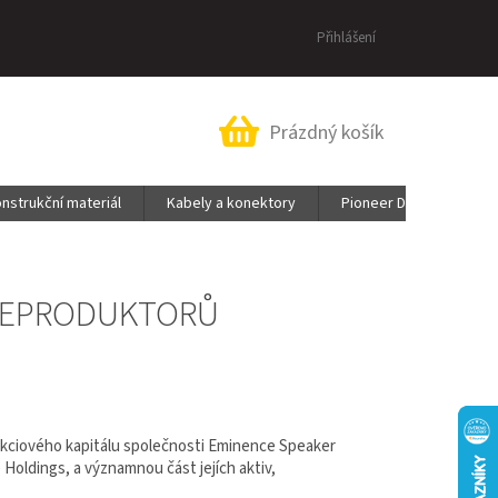
Přihlášení
Nákupní
Prázdný košík
košík
nstrukční materiál
Kabely a konektory
Pioneer DJ & AlphaThe
 REPRODUKTORŮ
 akciového kapitálu společnosti Eminence Speaker
 Holdings, a významnou část jejích aktiv,