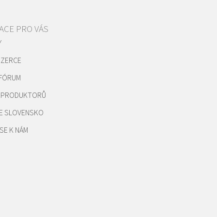
ACE PRO VÁS
Y
NZERCE
 FÓRUM
REPRODUKTORŮ
E SLOVENSKO
SE K NÁM