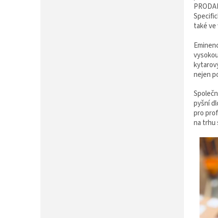
P
PRODANC
A
Specifi
N
také ve
E
L
Eminenc
vysokou 
kytarov
nejen p
Společno
pyšní dl
pro pro
na trhu 