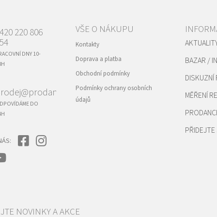
VŠE O NÁKUPU
INFORM
420 220 806
54
AKTUALIT
Kontakty
RACOVNÍ DNY 10-
Doprava a platba
BAZAR / I
8H
Obchodní podmínky
DISKUZNÍ
Podmínky ochrany osobních
rodej@prodance.cz
MĚŘENÍ 
údajů
DPOVÍDÁME DO
PRODANC
4H
PŘIDEJTE 
NÁS: