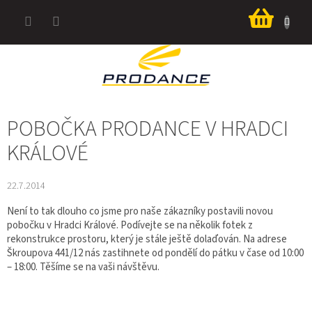
Přejít
Nákup
na
košík
obsah
POBOČKA PRODANCE V HRADCI
KRÁLOVÉ
22.7.2014
Není to tak dlouho co jsme pro naše zákazníky postavili novou
pobočku v Hradci Králové. Podívejte se na několik fotek z
rekonstrukce prostoru, který je stále ještě dolaďován. Na adrese
Škroupova 441/12 nás zastihnete od pondělí do pátku v čase od 10:00
– 18:00. Těšíme se na vaši návštěvu.