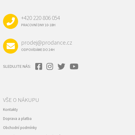
P
A
+420 220 806 054
T
Í
PRACOVNÍ DNY 10-18H
prodej@prodance.cz
ODPOVÍDÁME DO 24H
SLEDUJTE NÁS:
VŠE O NÁKUPU
Kontakty
Doprava a platba
Obchodní podmínky