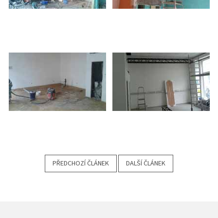
PŘEDCHOZÍ ČLÁNEK
DALŠÍ ČLÁNEK
Z
Á