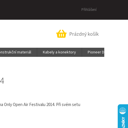
Přihlášení
Nákupní
Prázdný košík
košík
nstrukční materiál
Kabely a konektory
Pioneer DJ & AlphaThe
4
a Only Open Air Festivalu 2014. Při svém setu