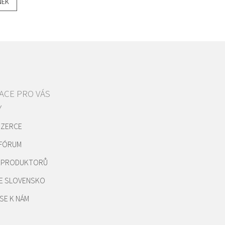
NEK
ACE PRO VÁS
Y
NZERCE
 FÓRUM
REPRODUKTORŮ
E SLOVENSKO
SE K NÁM