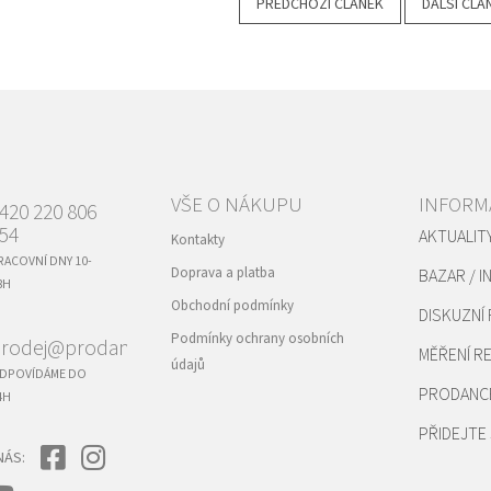
PŘEDCHOZÍ ČLÁNEK
DALŠÍ ČLÁ
VŠE O NÁKUPU
INFORM
420 220 806
54
AKTUALIT
Kontakty
RACOVNÍ DNY 10-
Doprava a platba
BAZAR / I
8H
Obchodní podmínky
DISKUZNÍ
Podmínky ochrany osobních
rodej@prodance.cz
MĚŘENÍ 
údajů
DPOVÍDÁME DO
PRODANC
4H
PŘIDEJTE 
NÁS: