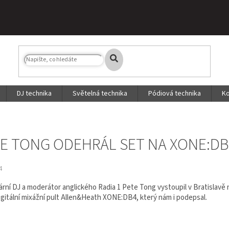
DJ technika
Světelná technika
Pódiová technika
Ko
E TONG ODEHRÁL SET NA XONE:DB
4
rní DJ a moderátor anglického Radia 1 Pete Tong vystoupil v Bratislavě n
igitální mixážní pult Allen&Heath XONE:DB4, který nám i podepsal.