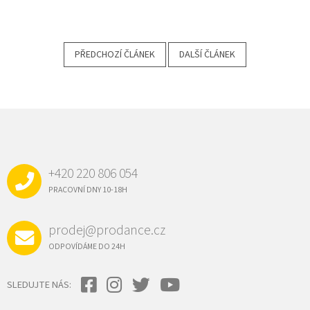
PŘEDCHOZÍ ČLÁNEK
DALŠÍ ČLÁNEK
Z
Á
P
A
+420 220 806 054
T
Í
PRACOVNÍ DNY 10-18H
prodej@prodance.cz
ODPOVÍDÁME DO 24H
SLEDUJTE NÁS: