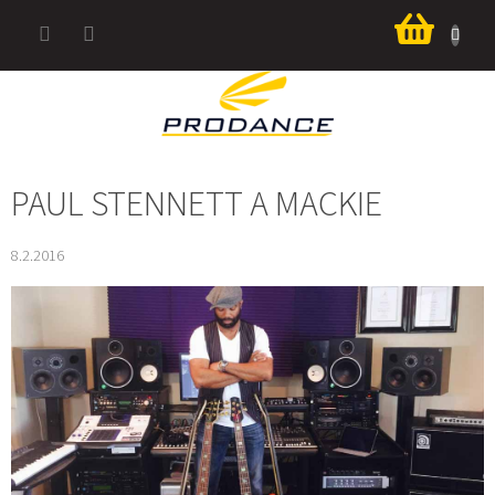
Přejít
Nákup
na
košík
obsah
PAUL STENNETT A MACKIE
8.2.2016