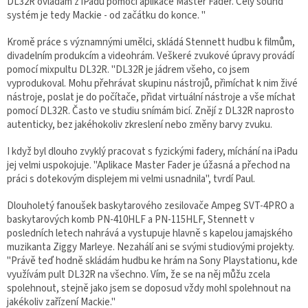
DL32R ovládám z iPadu pomocí aplikace Master Fader. Celý sound
systém je tedy Mackie - od začátku do konce. "
Kromě práce s významnými umělci, skládá Stennett hudbu k filmům,
divadelním produkcím a videohrám. Veškeré zvukové úpravy provádí
pomocí mixpultu DL32R. "DL32R je jádrem všeho, co jsem
vyprodukoval. Mohu přehrávat skupinu nástrojů, přimíchat k nim živé
nástroje, poslat je do počítače, přidat virtuální nástroje a vše míchat
pomocí DL32R. Často ve studiu snímám bicí. Znějí z DL32R naprosto
autenticky, bez jakéhokoliv zkreslení nebo změny barvy zvuku.
I když byl dlouho zvyklý pracovat s fyzickými fadery, míchání na iPadu
jej velmi uspokojuje. "Aplikace Master Fader je úžasná a přechod na
práci s dotekovým displejem mi velmi usnadnila", tvrdí Paul.
Dlouholetý fanoušek baskytarového zesilovače Ampeg SVT-4PRO a
baskytarových komb PN-410HLF a PN-115HLF, Stennett v
posledních letech nahrává a vystupuje hlavně s kapelou jamajského
muzikanta Ziggy Marleye. Nezahálí ani se svými studiovými projekty.
"Právě teď hodně skládám hudbu ke hrám na Sony Playstationu, kde
využívám pult DL32R na všechno. Vím, že se na něj můžu zcela
spolehnout, stejně jako jsem se doposud vždy mohl spolehnout na
jakékoliv zařízení Mackie."