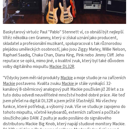
Baskytarový virtuóz Paul "Pablo" Stennett ví, co obnáší být nejlepší.
Vítěz několika cen Grammy, který si získal uznání jako producent,
skladatel a profesionální muzikant, spolupracoval s tak různorodou
plejádou uměleckých osobností, jako jsou Ziggy Marley, Willie Nelson,
Raphael Saadiq, Chaka Chan, Diana King, Pink nebo Jimmy Cliff. Jeho
reputace se opírá, mimo jiné, o kvalitní zvuk, který byl také důvodem
volby digitálního mixpultu
Mackie DL32R
.
"Vždycky jsem měl rád produkty
Mackie
a moje studio je na zařízeních
Mackie
postaveno. Kvalita zvuku
Mackie
je stále vynikající. 32-
kanálový 8-sběrnicový analogový pult Mackie používám již 20 let a za
tuto dobu odvedl neuvěřitelné množství hodně dobré práce. Ale teď
jsem přešel na digitál DL32R a jsem ještě šťastnější. Má všechny
funkce, které potřebuji, a výborný zvuk. Vše ve studiu je zapojeno do
tohoto mixpultu, včetně keyboardů, externích zařízení a počítače
sloužícího jako DAW. Z pultu je audio posíláno do signálového
distributoru Mackie Big Knob, který napájí studiové monitory Mackie.