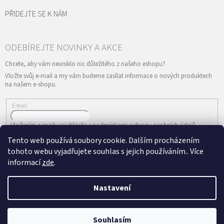
PŘIDEJTE SE K NÁM
Vložte svůj e-mail a my vám budeme zasílat informace o nových produktech
na našem e-shopu.
E-mail
Vložením e-mailu souhlasíte s
podmínkami ochrany osobních údajů
Tento web používá soubory cookie. Dalším procházením
PŘIHLÁSIT SE
tohoto webu vyjadřujete souhlas s jejich používáním.. Více
informací
zde
.
Nastavení
Vytvořil Shoptet
&
Copyright 2026
ePRODANCE.cz
. Všechna práva
Souhlasím
vyhrazena.