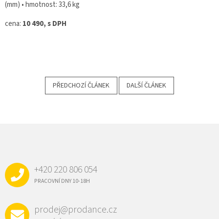
(mm) • hmotnost: 33,6 kg
cena:
10 490, s DPH
PŘEDCHOZÍ ČLÁNEK
DALŠÍ ČLÁNEK
Z
Á
P
A
+420 220 806 054
T
Í
PRACOVNÍ DNY 10-18H
prodej@prodance.cz