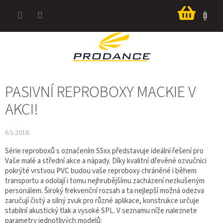
Přejít
Nákup
na
košík
obsah
PASIVNÍ REPROBOXY MACKIE V
AKCI!
6.5.2016
Série reproboxů s označením S5xx představuje ideální řešení pro
Vaše malé a střední akce a nápady. Díky kvalitní dřevěné ozvučnici
pokrýté vrstvou PVC budou vaše reproboxy chráněné i během
transportu a odolají i tomu nejhrubějšímu zacházení nezkušeným
personálem. Široký frekvenční rozsah a ta nejlepší možná odezva
zaručují čistý a silný zvuk pro různé aplikace, konstrukce určuje
stabilní akustický tlak a vysoké SPL. V seznamu níže naleznete
parametry jednotlivých modelů: