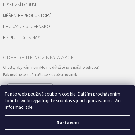
DISKUZNÍ FÓRUM
MĚŘENÍ REPRODUKTORŮ
PRODANCE SLOVENSKO
PŘIDEJTE SE K NÁM
Tento web používá soubory cookie. Dalším procházením
Vložením e-mailu souhlasíte s
podmínkami ochrany osobních údajů
PŘIHLÁSIT
tohoto webu vyjadřujete souhlas s jejich používáním.. Více
SE
informací
zde
.
Nastavení
Vytvořil Shoptet
&