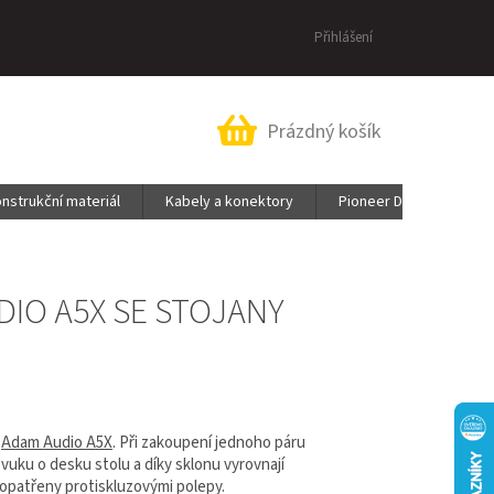
Přihlášení
Nákupní
Prázdný košík
košík
nstrukční materiál
Kabely a konektory
Pioneer DJ & AlphaThe
IO A5X SE STOJANY
ů
Adam Audio A5X
. Při zakoupení jednoho páru
vuku o desku stolu a díky sklonu vyrovnají
 opatřeny protiskluzovými polepy.