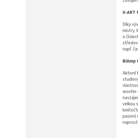
zdvojený
X-ART 
Díky výv
mistry. 
o čísle
středov
např. ča
BiAmp 
Aktivní
studiov
vlastno
woofer 
navzáje
velkou 
kmitočtu
pasivní
naprost