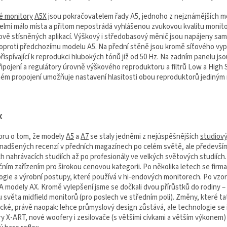
é monitory
A5X
jsou pokračovatelem řady A5, jednoho z nejznámějších m
velmi málo místa a přitom nepostrádá vyhlášenou zvukovou kvalitu monit
ově stísněných aplikací. Výškový i středobasový měnič jsou napájeny sam
oproti předchozímu modelu A5. Na přední stěně jsou kromě síťového vypín
řispívající k reprodukci hlubokých tónů již od 50 Hz. Na zadním panelu j
ipojení a regulátory úrovně výškového reproduktoru a filtrů Low a High S
ém propojení umožňuje nastavení hlasitosti obou reproduktorů jediným
X
oru o tom, že modely
A5
a
A7
se staly jedněmi z nejúspěšnějších
studiov
 nadšených recenzí v předních magazínech po celém světě, ale především
h nahrávacích studiích až po profesionály ve velkých světových studiích.
čním zařízením pro širokou cenovou kategorii. Po několika letech se firm
gie a výrobní postupy, které používá v hi-endových monitorech. Po vzoru 
i A modely AX. Kromě vylepšení jsme se dočkali dvou přírůstků do rodiny 
 světa midfield monitorů (pro poslech ve středním poli). Změny, které ta
cké, právě naopak: lehce průmyslový design zůstává, ale technologie se 
y X-ART, nové woofery i zesilovače (s většími cívkami a větším výkonem)