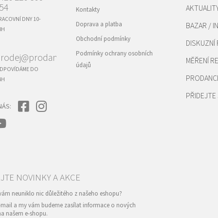
54
AKTUALIT
Kontakty
RACOVNÍ DNY 10-
Doprava a platba
BAZAR / I
8H
Obchodní podmínky
DISKUZNÍ
Podmínky ochrany osobních
rodej@prodance.cz
MĚŘENÍ 
údajů
DPOVÍDÁME DO
PRODANC
4H
PŘIDEJTE 
NÁS:
e-mail a my vám budeme zasílat informace o nových
na našem e-shopu.