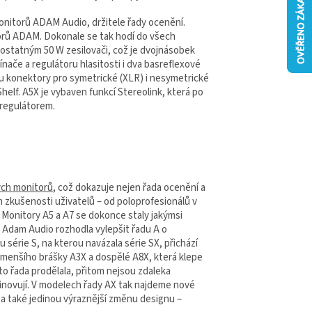
onitorů ADAM Audio, držitele řady ocenění.
orů ADAM. Dokonale se tak hodí do všech
ostatným 50 W zesilovači, což je dvojnásobek
ače a regulátoru hlasitosti i dva basreflexové
sou konektory pro symetrické (XLR) i nesymetrické
helf. A5X je vybaven funkcí Stereolink, která po
 regulátorem.
ých monitorů
, což dokazuje nejen řada ocenění a
 zkušenosti uživatelů – od poloprofesionálů v
 Monitory A5 a A7 se dokonce staly jakýmsi
a Adam Audio rozhodla vylepšit řadu A o
série S, na kterou navázala série SX, přichází
– menšího brášky A3X a dospělé A8X, která klepe
to řada prodělala, přitom nejsou zdaleka
inovují. V modelech řady AX tak najdeme nové
 a také jedinou výraznější změnu designu –