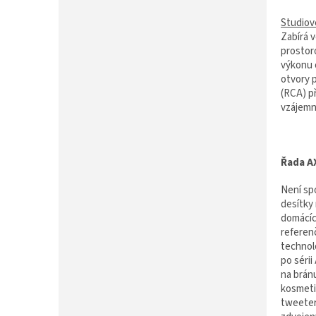
P
A
Studiov
N
Zabírá 
E
prostor
L
výkonu 
otvory p
(RCA) př
vzájemn
Řada A
Není sp
desítky
domácíc
referen
technolo
po séri
na bránu
kosmeti
tweeter