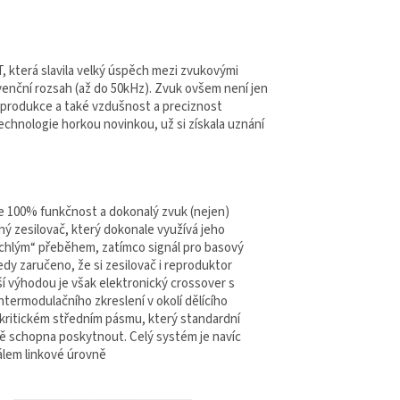
, která slavila velký úspěch mezi zvukovými
ekvenční rozsah (až do 50kHz). Zvuk ovšem není jen
eprodukce a také vzdušnost a preciznost
echnologie horkou novinkou, už si získala uznání
je 100% funkčnost a dokonalý zvuk (nejen)
ý zesilovač, který dokonale využívá jeho
ychlým“ přeběhem, zatímco signál pro basový
dy zaručeno, že si zesilovač i reproduktor
í výhodou je však elektronický crossover s
termodulačního zkreslení v okolí dělícího
v kritickém středním pásmu, který standardní
ě schopna poskytnout. Celý systém je navíc
álem linkové úrovně