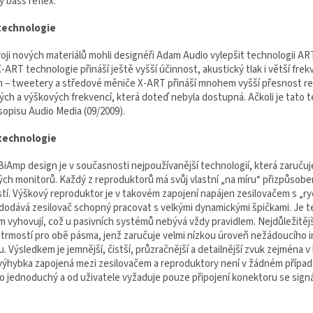
 bass reflex.
technologie
oji nových materiálů mohli designéři Adam Audio vylepšit technologii ART
X-ART technologie přináší ještě vyšší účinnost, akustický tlak i větší fr
ch – tweetery a středové měniče X-ART přináší mnohem vyšší přesnost r
ých a výškových frekvencí, která doteď nebyla dostupná. Ačkoli je tato t
sopisu Audio Media (09/2009).
technologie
 BiAmp design je v současnosti nejpoužívanější technologií, která zaruču
ých monitorů. Každý z reproduktorů má svůj vlastní „na míru“ přizpůsoben
stí. Výškový reproduktor je v takovém zapojení napájen zesilovačem s „r
dodává zesilovač schopný pracovat s velkými dynamickými špičkami. Je te
m vyhovují, což u pasivních systémů nebývá vždy pravidlem. Nejdůležitějš
strmostí pro obě pásma, jenž zaručuje velmi nízkou úroveň nežádoucího in
. Výsledkem je jemnější, čistší, průzračnější a detailnější zvuk zejména 
 výhybka zapojená mezi zesilovačem a reproduktory není v žádném případ
o jednoduchý a od uživatele vyžaduje pouze připojení konektoru se sign