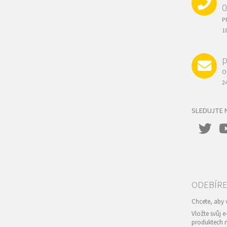
Í
0
P
1
p
O
2
SLEDUJTE 
Vložte svůj 
produktech 