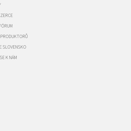
Y
NZERCE
 FÓRUM
REPRODUKTORŮ
E SLOVENSKO
SE K NÁM