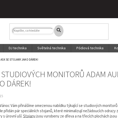
DJ technika
Světelná technika
Pódiová technika
Ko
A5X SE STOJANY JAKO DÁREK!
 STUDIOVÝCH MONITORŮ ADAM AUD
O DÁREK!
15
Vánoc Vám přinášíme omezenou nabídku týkající se studiových monitor
 přidán pár speciálních stojanů, které minimalizují nežádoucích odrazy z
y s úrovní uší.
Stojany
jsou vyrobeny ze dřeva a na třecích plochách jsou