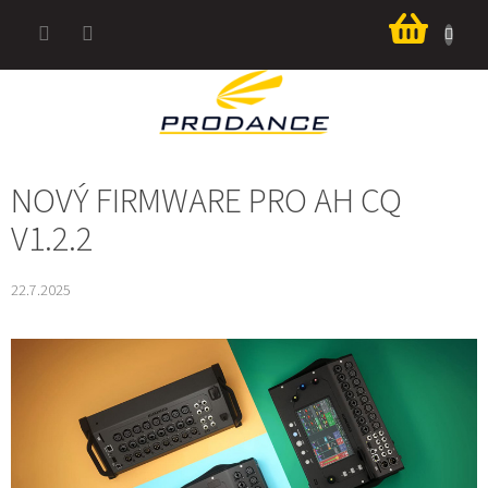
Přejít
Nákup
na
košík
obsah
NOVÝ FIRMWARE PRO AH CQ
V1.2.2
22.7.2025