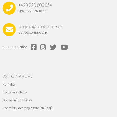
A
+420 220 806 054
T
Í
PRACOVNÍ DNY 10-18H
prodej@prodance.cz
ODPOVÍDÁME DO 24H
SLEDUJTE NÁS:
VŠE O NÁKUPU
Kontakty
Doprava a platba
Obchodní podmínky
Podmínky ochrany osobních údajů