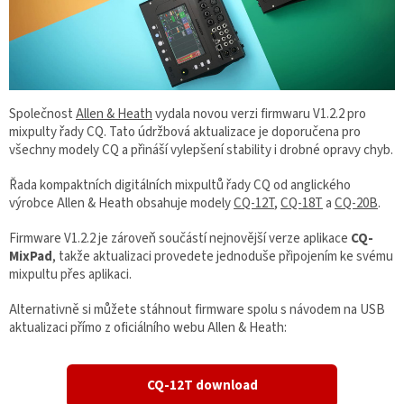
Společnost
Allen & Heath
vydala novou verzi firmwaru V1.2.2 pro
mixpulty řady CQ. Tato údržbová aktualizace je doporučena pro
všechny modely CQ a přináší vylepšení stability i drobné opravy chyb.
Řada kompaktních digitálních mixpultů řady CQ od anglického
výrobce Allen & Heath obsahuje modely
CQ-12T
,
CQ-18T
a
CQ-20B
.
Firmware V1.2.2 je zároveň součástí nejnovější verze aplikace
CQ-
MixPad
, takže aktualizaci provedete jednoduše připojením ke svému
mixpultu přes aplikaci.
Alternativně si můžete stáhnout firmware spolu s návodem na USB
aktualizaci přímo z oficiálního webu Allen & Heath:
CQ-12T download