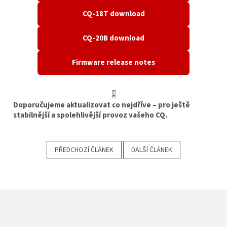
CQ-18T download
CQ-20B download
Firmware release notes
🎚️
Doporučujeme aktualizovat co nejdříve – pro ještě
stabilnější a spolehlivější provoz vašeho CQ.
PŘEDCHOZÍ ČLÁNEK
DALŠÍ ČLÁNEK
Z
Á
P