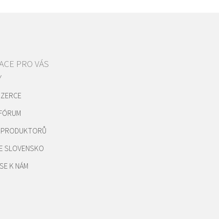
ACE PRO VÁS
Y
NZERCE
 FÓRUM
REPRODUKTORŮ
E SLOVENSKO
SE K NÁM