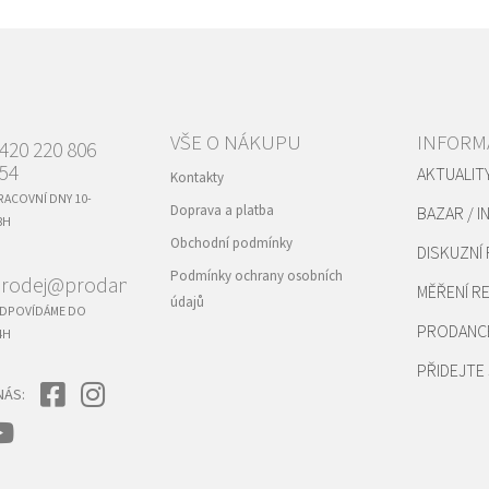
VŠE O NÁKUPU
INFORM
420 220 806
54
AKTUALIT
Kontakty
RACOVNÍ DNY 10-
Doprava a platba
BAZAR / I
8H
Obchodní podmínky
DISKUZNÍ
Podmínky ochrany osobních
rodej@prodance.cz
MĚŘENÍ 
údajů
DPOVÍDÁME DO
PRODANC
4H
PŘIDEJTE 
NÁS: