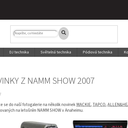
DJ technika
Světelná technika
Pódiová technika
Ko
INKY Z NAMM SHOW 2007
7
e se do naší fotogalerie na několik novinek
MACKIE
,
TAPCO
,
ALLEN&HE
ovaných na letošním NAMM SHOW v Anaheimu.