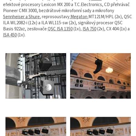
efektové procesory Lexicon MX 200 a T.C.Electronics, CD přehrávač
Pioneer CMX 3000, bezdrátové mikrofonní sady a mikrofony
Sennheiser a Shure
, reprosoustavy
Megaton
MT121M/HPL (2x), QSC
ILA WL2082-i (12x) a ILA WL115-sw (2x), signálový procesor QSC
Basis 922az, zesilovače
QSC ISA 1350
(1x),
ISA 750
(2x), CX 404 (1x) a
ISA 450
(1x).