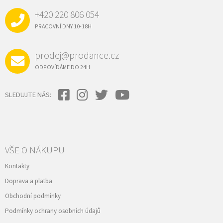
A
+420 220 806 054
T
Í
PRACOVNÍ DNY 10-18H
prodej@prodance.cz
ODPOVÍDÁME DO 24H
SLEDUJTE NÁS:
VŠE O NÁKUPU
Kontakty
Doprava a platba
Obchodní podmínky
Podmínky ochrany osobních údajů