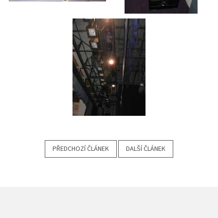
PŘEDCHOZÍ ČLÁNEK
DALŠÍ ČLÁNEK
Z
Á
P