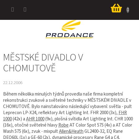
Přejít
Nákup
na
košík
obsah
MĚSTSKÉ DIVADLO V
CHOMUTOVĚ
22.12.2006
Během několika minulých týdnů provedla naše firma kompletní
rekonstrukci zvukové a světelné techniky v MĚSTSKÉM DIVADLE v
CHOMUTOVĚ. Bylo nainstalováno následující vybavení: světla - pult
Leprecon LP-X24, reflektory Art Lighting Int. FHR 2000 (3x),
FHR
1000
(42x) a
AHR 1000
(9x), plošná svítidla Art Lighting Int. CHR 1000
(16x), otočné světelné hlavy
Robe
AT Color Spot 575 (4x) a AT Color
Wash 575 (6x), zvuk - mixpult
Allen&Heath
GL2400-32, EQ Rane
DEQ60L (1x) a GE-60 (2x), dynamické procesory
Rane
G4 a C4,