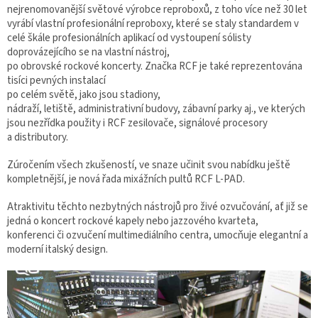
nejrenomovanější světové výrobce reproboxů, z toho více než 30 let
vyrábí vlastní profesionální reproboxy, které se staly standardem v
celé škále profesionálních aplikací od vystoupení sólisty
doprovázejícího se na vlastní nástroj,
po obrovské rockové koncerty. Značka RCF je také reprezentována
tisíci pevných instalací
po celém světě, jako jsou stadiony,
nádraží, letiště, administrativní budovy, zábavní parky aj., ve kterých
jsou nezřídka použity i RCF zesilovače, signálové procesory
a distributory.
Zúročením všech zkušeností, ve snaze učinit svou nabídku ještě
kompletnější, je nová řada mixážních pultů RCF L-PAD.
Atraktivitu těchto nezbytných nástrojů pro živé ozvučování, ať již se
jedná o koncert rockové kapely nebo jazzového kvarteta,
konferenci či ozvučení multimediálního centra, umocňuje elegantní a
moderní italský design.