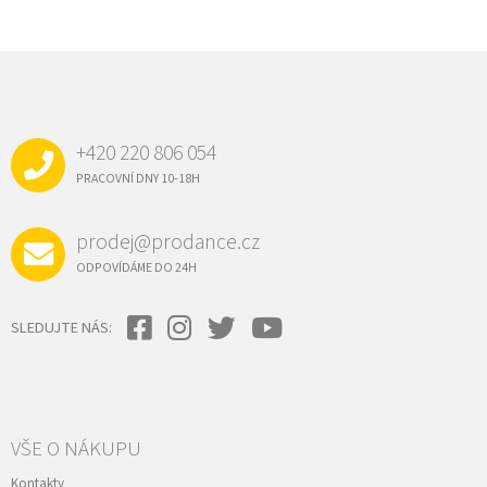
Z
Á
P
A
+420 220 806 054
T
Í
PRACOVNÍ DNY 10-18H
prodej@prodance.cz
ODPOVÍDÁME DO 24H
SLEDUJTE NÁS:
VŠE O NÁKUPU
Kontakty