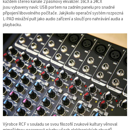
každém stereo kanále 2 pásmový ekvalizér. 16CX a 24CX
jsou vybaveny navíc USB portem na zadním panelu pro snadné
připojení libovolného počítače. Jakýkoliv operační systém rozpozná
L-PAD mixážní pult jako audio zařízení a slouží pro nahrávání audia a
playbacku.
Výrobce RCF v souladu se svou filozofií zvukové kultury věnoval