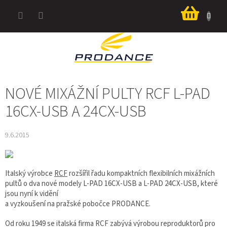
Přejít
Nákup
na
košík
obsah
NOVÉ MIXÁŽNÍ PULTY RCF L-PAD
16CX-USB A 24CX-USB
9.6.2015
Italský výrobce
RCF
rozšířil řadu kompaktních flexibilních mixážních
pultů o dva nové modely L-PAD 16CX-USB a L-PAD 24CX-USB, které
jsou nyní k vidění
a vyzkoušení na pražské pobočce PRODANCE.
Od roku 1949 se italská firma RCF zabývá výrobou reproduktorů pro