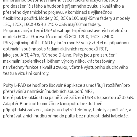
mimořádnou pozornost návrhu všech elektronických obvodů
pro dosažení čistého a hudebně příjemného zvuku a kvalitního a
přesného dynamického projevu, v kombinaci s výjimečnou
flexibilitou použití. Modely 8C, 8CX a 10C mají 45mm fadery a modely
12C, 12CX, 16CX-USB a 24CX-USB mají 60mm fadery.
Propracovaný interní DSP obsahuje 16 přednastavených efektů u
modelu 6CX a 99 presetů u modelů 8CX, 12CX, 16CX a 24CX.
Při vývoji mixpultů L-PAD byl brán rovněž velký zřetel na případnou
optimální součinnost s řadami aktivních reproboxů RCF,
jako jsou ART, 4Pro, NX nebo D-Line. Pulty jsou pro zaručení
maximální spolehlivosti během výroby několikrát testovány
na všechny funkce a kvalitu zvuku, včetně výstupního sluchového
testu a vizuální kontroly.
Pulty L-PAD se hodí pro libovolné aplikace a umožňují i rozšíření pro
přehrávání a nahrávání hudebních souborů MP3,
které pak lze ukládat na paměťové zařízení USB s kapacitou až 32 GB.
Adaptér Bluetooth umožňuje k mixpultu bezdrátově
připojit další zařízení, jako jsou chytré telefony, tablety a počítače, a
přehrávat z nich hudbu přímo do pultu bez nutnosti další kabeláže.