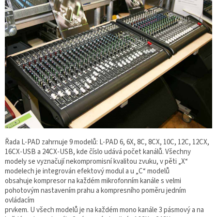
Řada L-PAD zahrnuje 9 modelů: L-PAD 6, 6X, 8C, 8CX, 10C, 12C, 12CX,
16CX-USB a 24CX-USB, kde číslo udává počet kanálů. Všechny
modely se vyznačují nekompromisní kvalitou zvuku, v pěti „X“
modelech je integrován efektový modul a u „C“ modelů
obsahuje kompresor na každém mikrofonním kanále s velmi
pohotovým nastavením prahu a kompresního poměru jedním
ovládacím
prvkem. U všech modelů je na každém mono kanále 3 pásmový a na