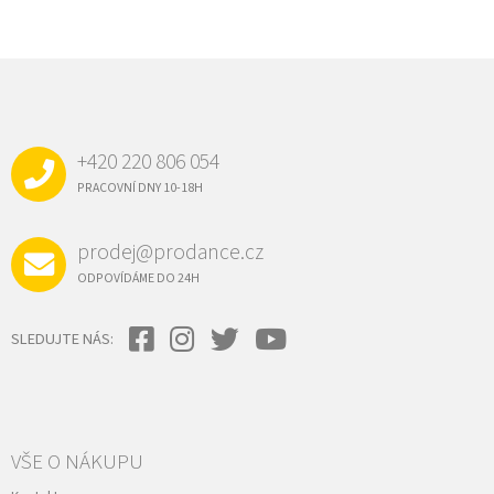
Z
Á
P
A
+420 220 806 054
T
Í
PRACOVNÍ DNY 10-18H
prodej@prodance.cz
ODPOVÍDÁME DO 24H
SLEDUJTE NÁS:
VŠE O NÁKUPU