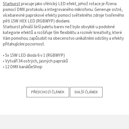
Starburst
pracuje jako sférický LED efekt, jehož rotace je řízena
pomocí DMX protokolu a integrovaného mikrofonu. Generuje ostré,
vícebarevné paprskové efekty pomocí světelného zdroje tvořeného
pěti 15W HEX LED (RGBWYP) diodami.
Starburst přináší širší paletu barev než bylo obvyklé u podobné
kategorie efektů a rozšiřuje tím flexibilitu a rozměr kreativity, které
Vám pomohou zapůsobit na obecenstvo unikátními odstíny a efekty
přitahujícími pozornost.
• 5x 15W LED dioda 6 v 1 (RGBWYP)
• Vytváří 34 ostrých, jasných paprsků
• 12 DMX kanálůeShop
PŘEDCHOZÍ ČLÁNEK
DALŠÍ ČLÁNEK
Z
Á