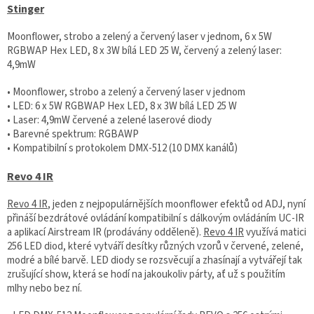
Stinger
Moonflower, strobo a zelený a červený laser v jednom, 6 x 5W
RGBWAP Hex LED, 8 x 3W bílá LED 25 W, červený a zelený laser:
4,9mW
• Moonflower, strobo a zelený a červený laser v jednom
• LED: 6 x 5W RGBWAP Hex LED, 8 x 3W bílá LED 25 W
• Laser: 4,9mW červené a zelené laserové diody
• Barevné spektrum: RGBAWP
• Kompatibilní s protokolem DMX-512 (10 DMX kanálů)
Revo 4 IR
Revo 4 IR
, jeden z nejpopulárnějších moonflower efektů od ADJ, nyní
přináší bezdrátové ovládání kompatibilní s dálkovým ovládáním UC-IR
a aplikací Airstream IR (prodávány odděleně).
Revo 4 IR
využívá matici
256 LED diod, které vytváří desítky různých vzorů v červené, zelené,
modré a bílé barvě. LED diody se rozsvěcují a zhasínají a vytvářejí tak
zrušující show, která se hodí na jakoukoliv párty, ať už s použitím
mlhy nebo bez ní.