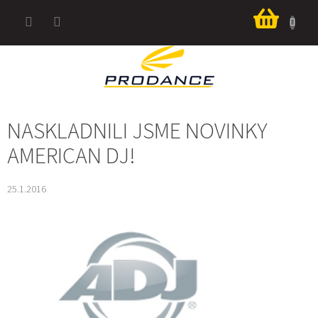
Přejít
Nákup
na
košík
obsah
NASKLADNILI JSME NOVINKY
AMERICAN DJ!
25.1.2016