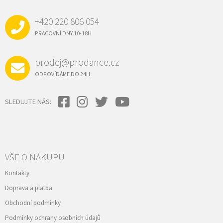
P
A
+420 220 806 054
T
Í
PRACOVNÍ DNY 10-18H
prodej@prodance.cz
ODPOVÍDÁME DO 24H
SLEDUJTE NÁS:
VŠE O NÁKUPU
Kontakty
Doprava a platba
Obchodní podmínky
Podmínky ochrany osobních údajů