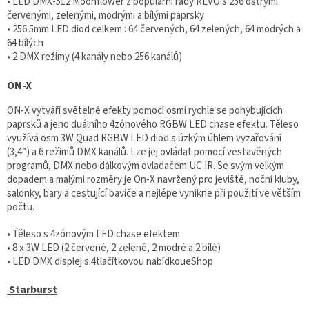
• LED DMX-512 Moonflower z populární řady REVO s 256 ostrými
červenými, zelenými, modrými a bílými paprsky
• 256 5mm LED diod celkem : 64 červených, 64 zelených, 64 modrých a
64 bílých
• 2 DMX režimy (4 kanály nebo 256 kanálů)
ON-X
ON-X vytváří světelné efekty pomocí osmi rychle se pohybujících
paprsků a jeho duálního 4zónového RGBW LED chase efektu. Těleso
využívá osm 3W Quad RGBW LED diod s úzkým úhlem vyzařování
(3,4°) a 6 režimů DMX kanálů. Lze jej ovládat pomocí vestavěných
programů, DMX nebo dálkovým ovladačem UC IR. Se svým velkým
dopadem a malými rozměry je On-X navržený pro jeviště, noční kluby,
salonky, bary a cestující baviče a nejlépe vynikne při použití ve větším
počtu.
• Těleso s 4zónovým LED chase efektem
• 8 x 3W LED (2 červené, 2 zelené, 2 modré a 2 bílé)
• LED DMX displej s 4tlačítkovou nabídkoueShop
Starburst