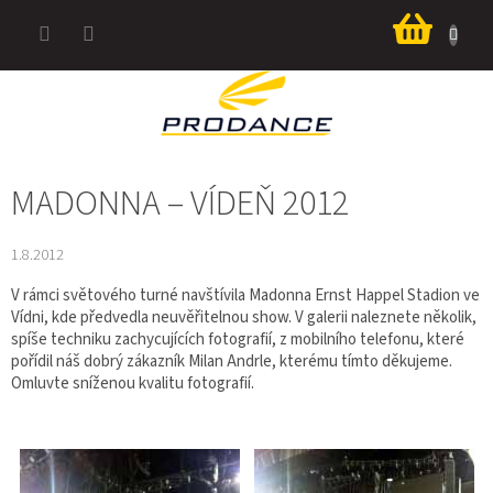
Přejít
Nákup
na
košík
obsah
MADONNA – VÍDEŇ 2012
1.8.2012
V rámci světového turné navštívila Madonna Ernst Happel Stadion ve
Vídni, kde předvedla neuvěřitelnou show. V galerii naleznete několik,
spíše techniku zachycujících fotografií, z mobilního telefonu, které
pořídil náš dobrý zákazník Milan Andrle, kterému tímto děkujeme.
Omluvte sníženou kvalitu fotografií.