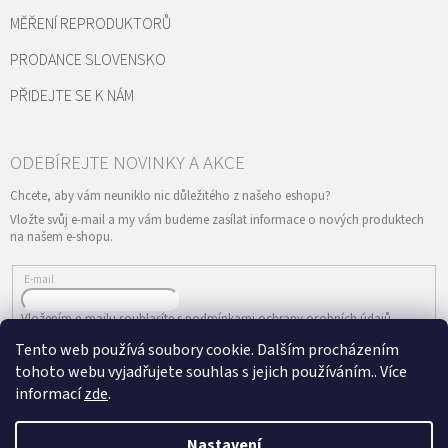
MĚŘENÍ REPRODUKTORŮ
PRODANCE SLOVENSKO
PŘIDEJTE SE K NÁM
Vložte svůj e-mail a my vám budeme zasílat informace o nových produktech
na našem e-shopu.
E-mail
Vložením e-mailu souhlasíte s
podmínkami ochrany osobních údajů
Tento web používá soubory cookie. Dalším procházením
PŘIHLÁSIT SE
tohoto webu vyjadřujete souhlas s jejich používáním.. Více
informací
zde
.
Nastavení