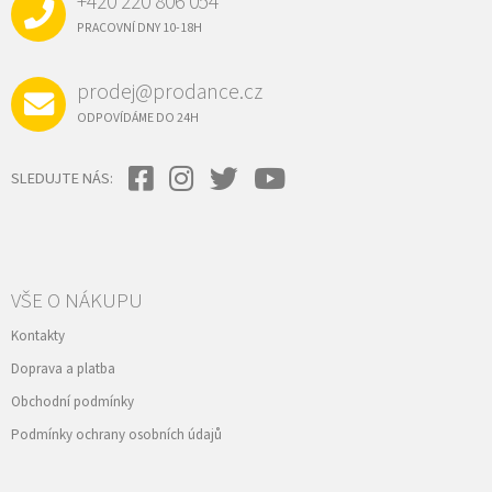
+420 220 806 054
T
Í
PRACOVNÍ DNY 10-18H
prodej@prodance.cz
ODPOVÍDÁME DO 24H
SLEDUJTE NÁS:
VŠE O NÁKUPU
Kontakty
Doprava a platba
Obchodní podmínky
Podmínky ochrany osobních údajů