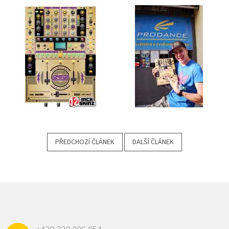
PŘEDCHOZÍ ČLÁNEK
DALŠÍ ČLÁNEK
Z
Á
P
A