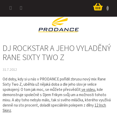
Přejít
Nákup
na
košík
obsah
DJ ROCKSTAR A JEHO VYLADĚNÝ
RANE SIXTY TWO Z
31.7.2012
Od doby, kdy si u nás v PRODANCE pořídil zbrusu nový mix Rane
Sixty Two Z, uběhla už nějaká doba a dle jeho slov je velice
spokojený. O tom jak moc, se můžete přesvědčit
ve videu
, kde
demonstruje společně s Djem Frikym svůj um a možnosti tohoto
mixu. A aby toho nebylo málo, tak si svého miláčka, kterého využívá
denně na sto procent, doladil speciálním polepem z dílny
12 Inch
Skinz
.