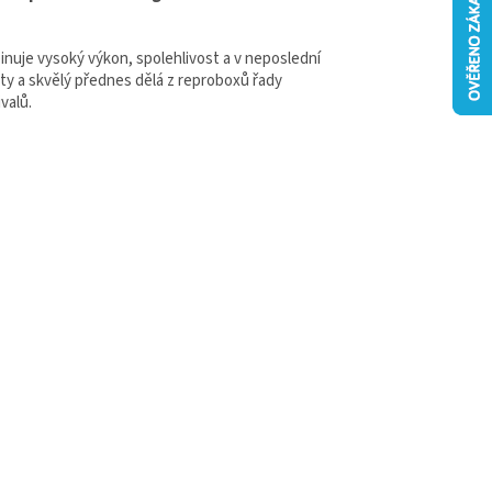
nuje vysoký výkon, spolehlivost a v neposlední
ty a skvělý přednes dělá z reproboxů řady
valů.