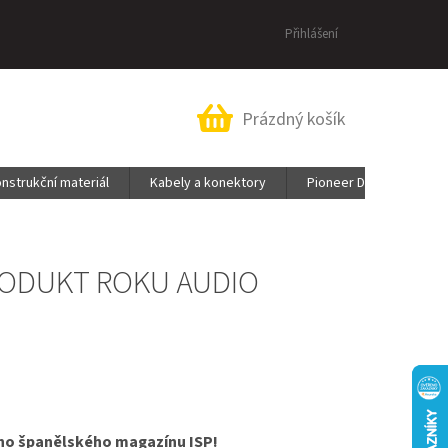
Přihlášení
Nákupní
Prázdný košík
košík
nstrukční materiál
Kabely a konektory
Pioneer DJ & AlphaThe
PRODUKT ROKU AUDIO
ního španělského magazínu ISP!