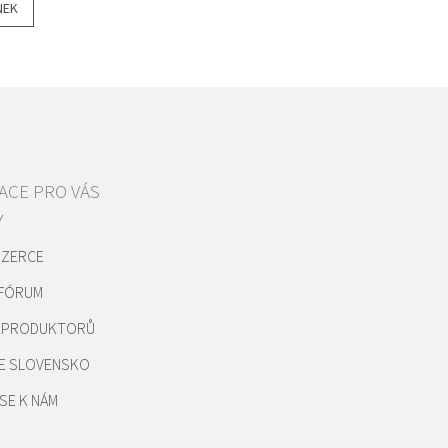
NEK
ACE PRO VÁS
Y
NZERCE
 FÓRUM
REPRODUKTORŮ
E SLOVENSKO
SE K NÁM