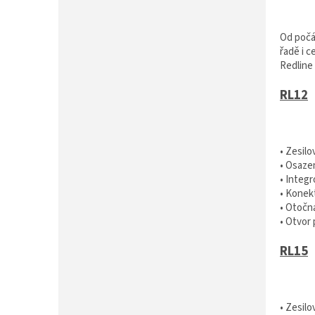
P
A
N
Od počá
E
řadě i 
L
Redline 
RL12
• Zesil
• Osazen
• Integ
• Kone
• Otočn
• Otvor
RL15
• Zesil