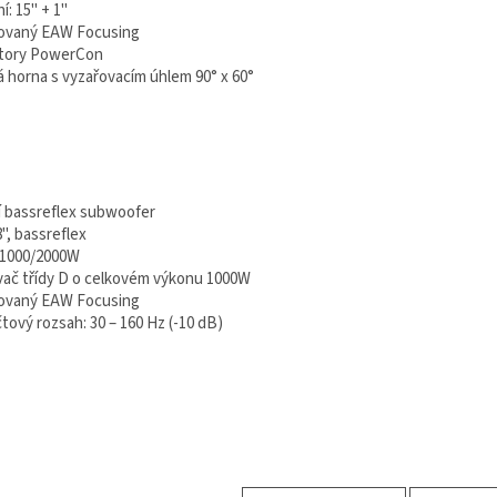
í: 15" + 1"
rovaný EAW Focusing
ktory PowerCon
á horna s vyzařovacím úhlem 90° x 60°
ní bassreflex subwoofer
8", bassreflex
:1000/2000W
ovač třídy D o celkovém výkonu 1000W
rovaný EAW Focusing
tový rozsah: 30 – 160 Hz (-10 dB)