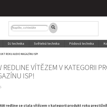
DJ technika
Světelná technika
Pódiová technika
Ko
DUKT ROKU AUDIO MAGAZÍNU ISP!
 REDLINE VÍTĚZEM V KATEGORII 
AZÍNU ISP!
6
AW redline se stala vítězem v kategorii produkt roku prestiž