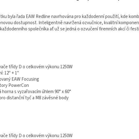
tku byla řada EAW Redline navrhována pro každodenní použití, kde kombi
cenovou dostupnost. Inteligentně navržená ozvučnice, kvalitní komponen
každodenního společníka ať už se jedná o ozvučení firemních akcí či festi
ovače třídy D o celkovém výkonu 1250W
í: 12" + 1"
rovaný EAW Focusing
ktory PowerCon
á horna s vyzařovacím úhlem 90° x 60°
 pro distanční tyč a M8 závěsné body
ovače třídy D o celkovém výkonu 1250W