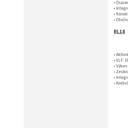
• Osazen
• Integ
• Kone
• Otočn
RL18
• Aktiv
• VLF: 1
• Výkon
• Zesil
• Integ
• Kmitoč