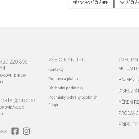
PŘEDCHOZÍ ČLÁNEK
DALŠÍ ČLÁ
VŠE O NÁKUPU
INFORM
420 220 806
54
AKTUALIT
Kontakty
RACOVNÍ DNY 10-
Doprava a platba
BAZAR / I
8H
Obchodní podmínky
DISKUZNÍ
Podmínky ochrany osobních
rodej@prodance.cz
MĚŘENÍ 
údajů
DPOVÍDÁME DO
PRODANC
4H
PŘIDEJTE 
NÁS: