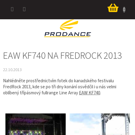
Přejít
Nákup
na
košík
obsah
EAW KF740 NA FREDROCK 2013
22.10.2013
Nahlédněte prostřednictvím fotek do kanadského festivalu
FredRock 2013, kde se po tři dny konání osvědčil i u nás velmi
oblíbený třípásmový fullrange Line Array
EAW KF740
.