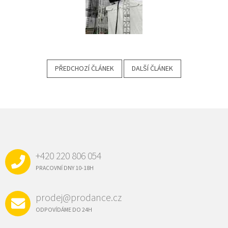
PŘEDCHOZÍ ČLÁNEK
DALŠÍ ČLÁNEK
Z
Á
P
A
+420 220 806 054
T
Í
PRACOVNÍ DNY 10-18H
prodej@prodance.cz
ODPOVÍDÁME DO 24H