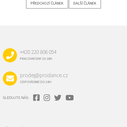
PŘEDCHOZÍ ČLÁNEK
DALŠÍ ČLÁNEK
Z
Á
P
A
+420 220 806 054
T
Í
PRACOVNÍ DNY 10-18H
prodej@prodance.cz
ODPOVÍDÁME DO 24H
SLEDUJTE NÁS: