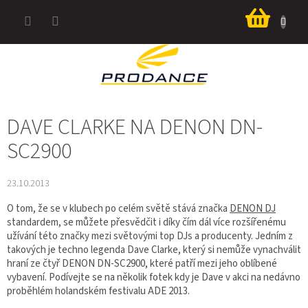
Přejít
Nákup
na
košík
obsah
DAVE CLARKE NA DENON DN-
SC2900
23.10.2013
O tom, že se v klubech po celém světě stává značka
DENON DJ
standardem, se můžete přesvědčit i díky čím dál více rozšířenému
užívání této značky mezi světovými top DJs a producenty. Jedním z
takových je techno legenda Dave Clarke, který si nemůže vynachválit
hraní ze čtyř DENON DN-SC2900, které patří mezi jeho oblíbené
vybavení. Podívejte se na několik fotek kdy je Dave v akci na nedávno
proběhlém holandském festivalu ADE 2013.