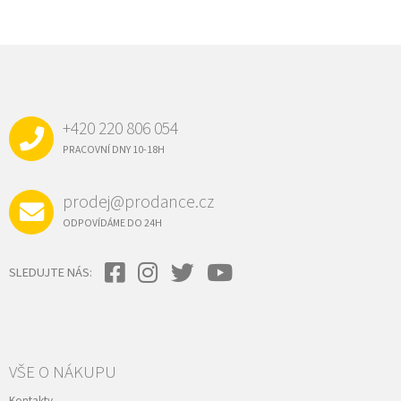
Z
Á
P
A
+420 220 806 054
T
Í
PRACOVNÍ DNY 10-18H
prodej@prodance.cz
ODPOVÍDÁME DO 24H
SLEDUJTE NÁS:
VŠE O NÁKUPU