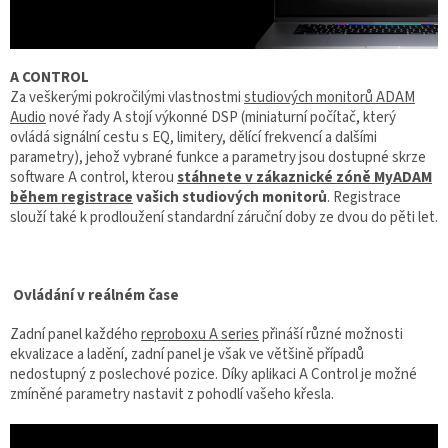
A CONTROL
Za veškerými pokročilými vlastnostmi
studiových monitorů ADAM
Audio
nové řady A stojí výkonné DSP (miniaturní počítač, který
ovládá signální cestu s EQ, limitery, dělící frekvencí a dalšími
parametry), jehož vybrané funkce a parametry jsou dostupné skrze
software A control, kterou
stáhnete v zákaznické zóně MyADAM
během registrace
vašich studiových monitorů
. Registrace
slouží také k prodloužení standardní záruční doby ze dvou do pěti let.
Ovládání v reálném čase
Zadní panel každého
reproboxu A series
přináší různé možnosti
ekvalizace a ladění, zadní panel je však ve většině případů
nedostupný z poslechové pozice. Díky aplikaci A Control je možné
zmíněné parametry nastavit z pohodlí vašeho křesla.