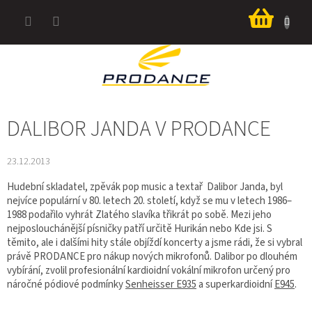
Přejít
Nákup
na
košík
obsah
DALIBOR JANDA V PRODANCE
23.12.2013
Hudební skladatel, zpěvák pop music a textař Dalibor Janda, byl
nejvíce populární v 80. letech 20. století, když se mu v letech 1986–
1988 podařilo vyhrát Zlatého slavíka třikrát po sobě. Mezi jeho
nejposlouchánější písničky patří určitě Hurikán nebo Kde jsi. S
těmito, ale i dalšími hity stále objíždí koncerty a jsme rádi, že si vybral
právě PRODANCE pro nákup nových mikrofonů. Dalibor po dlouhém
vybírání, zvolil profesionální kardioidní vokální mikrofon určený pro
náročné pódiové podmínky
Senheisser E935
a superkardioidní
E945
.