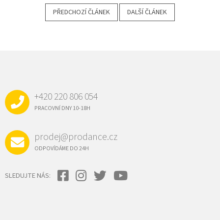
PŘEDCHOZÍ ČLÁNEK
DALŠÍ ČLÁNEK
Z
Á
P
A
+420 220 806 054
T
Í
PRACOVNÍ DNY 10-18H
prodej@prodance.cz
ODPOVÍDÁME DO 24H
SLEDUJTE NÁS: