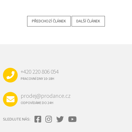
PŘEDCHOZÍ ČLÁNEK
DALŠÍ ČLÁNEK
Z
Á
P
A
+420 220 806 054
T
Í
PRACOVNÍ DNY 10-18H
prodej@prodance.cz
ODPOVÍDÁME DO 24H
SLEDUJTE NÁS: