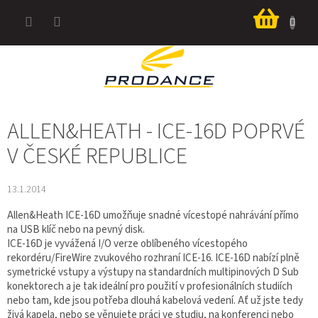
Přejít
Nákup
na
košík
obsah
ALLEN&HEATH - ICE-16D POPRVÉ
V ČESKÉ REPUBLICE
13.1.2014
Allen&Heath ICE-16D umožňuje snadné vícestopé nahrávání přímo
na USB klíč nebo na pevný disk.
ICE-16D je vyvážená I/O verze oblíbeného vícestopého
rekordéru/FireWire zvukového rozhraní ICE-16. ICE-16D nabízí plně
symetrické vstupy a výstupy na standardních multipinových D Sub
konektorech a je tak ideální pro použití v profesionálních studiích
nebo tam, kde jsou potřeba dlouhá kabelová vedení. Ať už jste tedy
živá kapela, nebo se věnujete práci ve studiu, na konferenci nebo