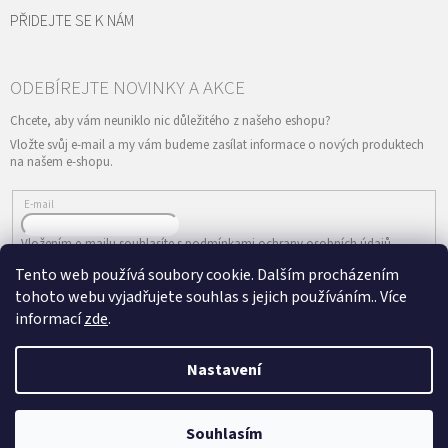
PŘIDEJTE SE K NÁM
Vložte svůj e-mail a my vám budeme zasílat informace o nových produktech
na našem e-shopu.
E-mail
Vložením e-mailu souhlasíte s
podmínkami ochrany osobních údajů
Tento web používá soubory cookie. Dalším procházením
PŘIHLÁSIT SE
tohoto webu vyjadřujete souhlas s jejich používáním.. Více
informací
zde
.
Nastavení
Vytvořil Shoptet
&
Copyright 2026
ePRODANCE.cz
. Všechna práva
Souhlasím
vyhrazena.