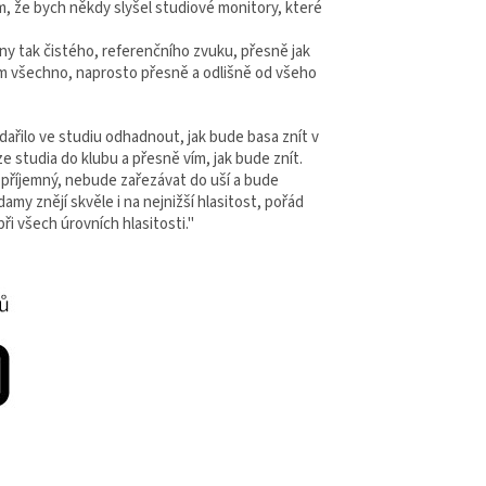
, že bych někdy slyšel studiové monitory, které
ny tak čistého, referenčního zvuku, přesně jak
am všechno, naprosto přesně a odlišně od všeho
řilo ve studiu odhadnout, jak bude basa znít v
studia do klubu a přesně vím, jak bude znít.
 příjemný, nebude zařezávat do uší a bude
amy znějí skvěle i na nejnižší hlasitost, pořád
ři všech úrovních hlasitosti."