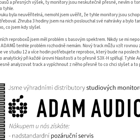
 basů a přesných výšek, ty monitory jsou neskutečně přesné, nevím o tom
ko tyhle.
vuku byla neuvěřitelná, nemohl jsem uvěřit, že tyhle monitory jsou schop
třeboval. Zhruba 3 hodiny jsem na nich poslouchal své nahrávky a bylo t
o, co jsem kdy slyšel.
ních reproboxů jsem měl problém s basovým spektrem. Nikdy se mi nepoda
u ADAMů tenhle problém rozhodně nemám. Nový track můžu vzít rovnou ze 
te ve studiu 12 a více hodin potřebujete reprobox, který bude na poslech
 analytický při každé úrovni hlasitosti a to přesně S3X-H splňují. Tyhle Ad
sně analyzovat track a vypíchnout z něho přesně to co chci slyšet a to p