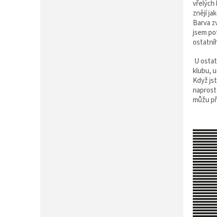
vřelých
znějí ja
​Barva z
jsem po
ostatníh
U ostat
klubu, 
Když js
naprosto
můžu pře