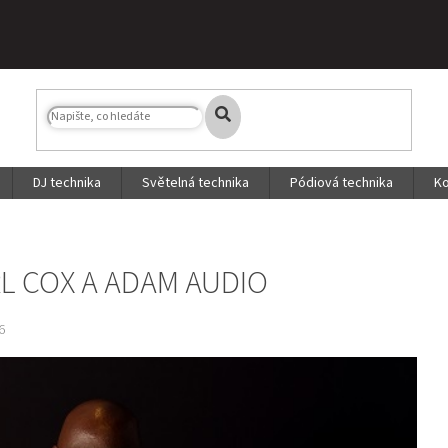
DJ technika
Světelná technika
Pódiová technika
Ko
L COX A ADAM AUDIO
6