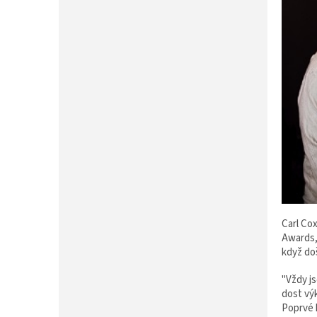
P
A
N
E
L
Carl Co
Awards,
když do
"Vždy j
dost vý
Poprvé 