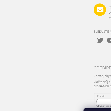
p
O
2
SLEDUJTE 
Vložte svůj 
produktech 
E-mail
Vložením e