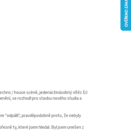
techno / house scéně, jedenáctinásobný vítěz DJ
enění, se rozhodl pro stavbu nového studia a
em "odpálil", pravděpodobně proto, že nebyly
přesně ty, které jsem hledal. Byl jsem unešen z