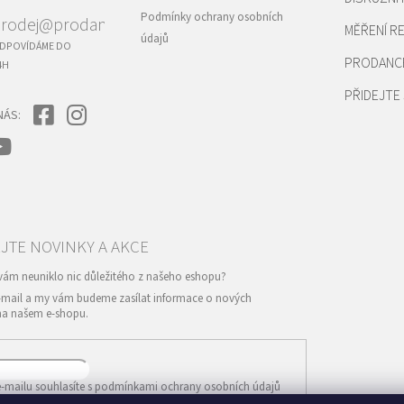
Podmínky ochrany osobních
rodej@prodance.cz
MĚŘENÍ 
údajů
DPOVÍDÁME DO
PRODANC
4H
PŘIDEJTE 
NÁS:
e-mail a my vám budeme zasílat informace o nových
na našem e-shopu.
-mailu souhlasíte s
podmínkami ochrany osobních údajů