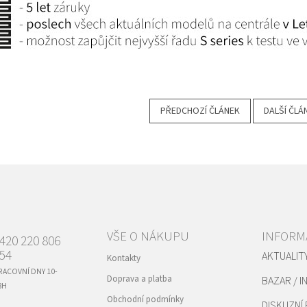
PŘEDCHOZÍ ČLÁNEK
DALŠÍ ČLÁ
VŠE O NÁKUPU
INFORM
420 220 806
54
AKTUALIT
Kontakty
RACOVNÍ DNY 10-
Doprava a platba
BAZAR / I
8H
Obchodní podmínky
DISKUZNÍ