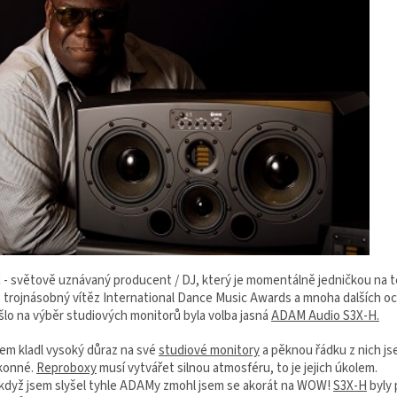
x - světově uznávaný producent / DJ, který je momentálně jedničkou na 
 trojnásobný vítěz International Dance Music Awards a mnoha dalších oc
šlo na výběr studiových monitorů byla volba jasná
ADAM Audio S3X-H.
sem kladl vysoký důraz na své
studiové monitory
a pěknou řádku z nich js
konné.
Reproboxy
musí vytvářet silnou atmosféru, to je jejich úkolem.
když jsem slyšel tyhle ADAMy zmohl jsem se akorát na WOW!
S3X-H
byly 