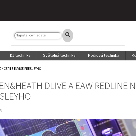
DJ technika
Světelná technika
Pódiová technika
Ko
KONCERTĚ ELVISE PRESLEYHO
EN&HEATH DLIVE A EAW REDLINE N
ESLEYHO
6