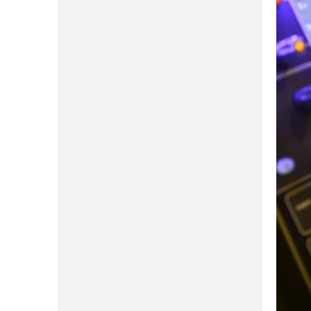
P
A
N
E
L