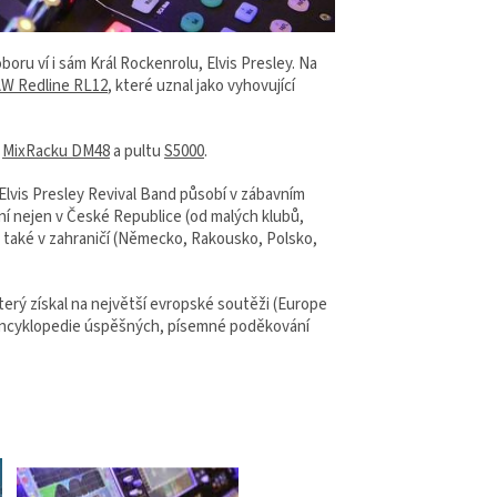
oru ví i sám Král Rockenrolu, Elvis Presley. Na
W Redline RL12
, které uznal jako vyhovující
z
MixRacku DM48
a pultu
S5000
.
 Elvis Presley Revival Band působí v zábavním
ení nejen v České Republice (od malých klubů,
e také v zahraničí (Německo, Rakousko, Polsko,
terý získal na největší evropské soutěži (Europe
 (Encyklopedie úspěšných, písemné poděkování