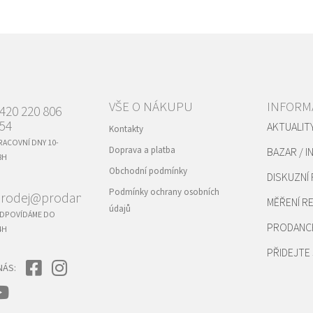
VŠE O NÁKUPU
INFORM
420 220 806
54
AKTUALIT
Kontakty
RACOVNÍ DNY 10-
Doprava a platba
BAZAR / I
8H
Obchodní podmínky
DISKUZNÍ
Podmínky ochrany osobních
rodej@prodance.cz
MĚŘENÍ 
údajů
DPOVÍDÁME DO
PRODANC
4H
PŘIDEJTE 
NÁS: