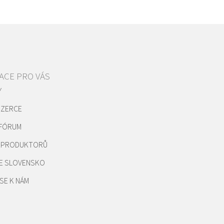
ACE PRO VÁS
Y
NZERCE
 FÓRUM
REPRODUKTORŮ
E SLOVENSKO
SE K NÁM