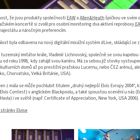
ost, že jsou produkty společnosti
EAW
a
Allen&Heath
špičkou ve svém ob
ažském koncertě si zvolil pro osobní monitoring dva aktivní reproboxy
EA
ajestátu a náročným preferencím.
lost byla odbavena na nový digitální mixážní systém dLive, skládající se 
 tuzemský imitátor krále, Vladimír Lichnovský, společně se svou kapelou
 od roku 1998, kdy zahájil svou kariéru. Má za sebou již stovky vystoup
, kulturních domů až po prestižní pražskou Lucernu, nebo ČEZ arénu), al
ko, Chorvatsko, Velká Británie, USA).
en z mála se může pochlubit titulem „druhý nejlepší Elvis Evropy 2004“, k
 Elvis Contest) v anglickém Blackpoolu, a také spoustou ocenění u nás
Havla) i ve světě (např. Certificate of Appreciation, New York, USA 2006).
í stránky Elvise