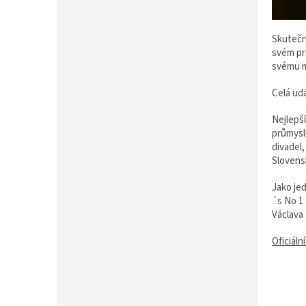
Skutečn
svém pr
svému m
Celá udá
Nejlepší
průmyslu
divadel
Slovens
Jako jed
´s No 1
Václava 
Oficiáln