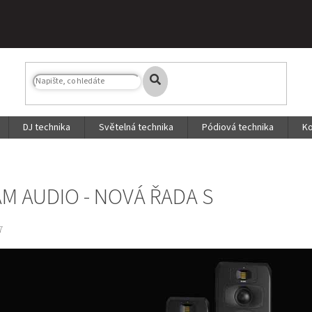
DJ technika
Světelná technika
Pódiová technika
Ko
M AUDIO - NOVÁ ŘADA S
7