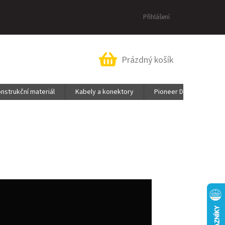
Přihlášení
Nákupní
Prázdný košík
košík
nstrukční materiál
Kabely a konektory
Pioneer DJ & AlphaThe