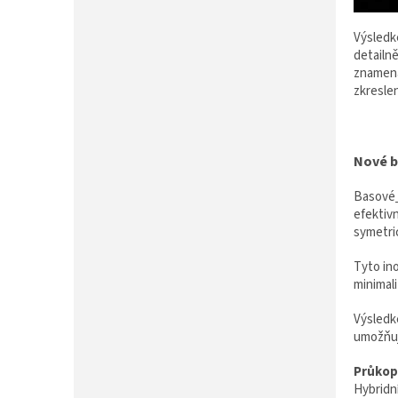
Výsledk
detailn
znamená 
zkresle
Nové b
Basové
efektivn
symetri
Tyto in
minimal
Výsledk
umožňuj
Průkop
Hybridn