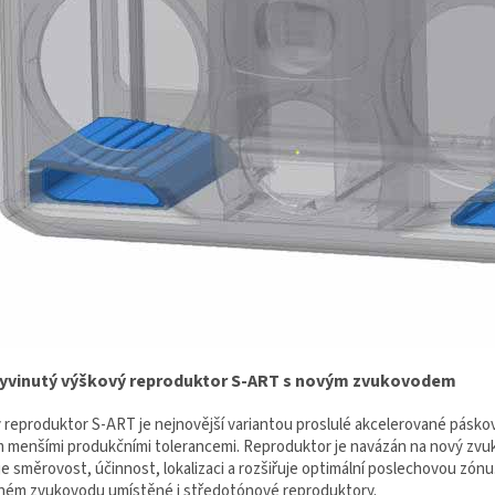
yvinutý výškový reproduktor S-ART s novým zvukovodem
 reproduktor S-ART je nejnovější variantou proslulé akcelerované pásko
menšími produkčními tolerancemi. Reproduktor je navázán na nový zvuko
e směrovost, účinnost, lokalizaci a rozšiřuje optimální poslechovou zón
ném zvukovodu umístěné i středotónové reproduktory.