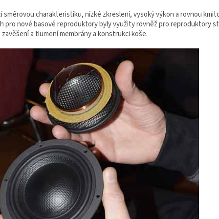
cí směrovou charakteristiku, nízké zkreslení, vysoký výkon a rovnou kmit
h pro nové basové reproduktory byly využity rovněž pro reproduktory s
 zavěšení a tlumení membrány a konstrukci koše.