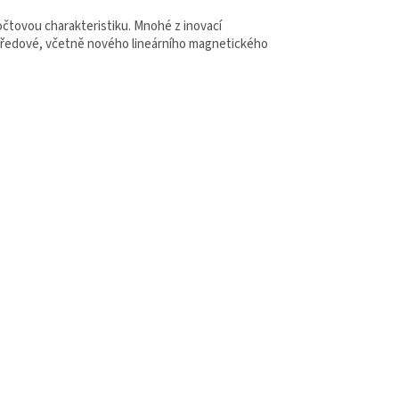
očtovou charakteristiku. Mnohé z inovací
tředové, včetně nového lineárního magnetického