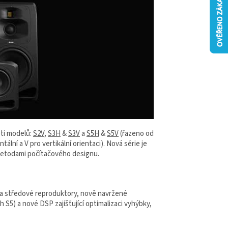
ěti modelů:
S2V
,
S3H
&
S3V
a
S5H
&
S5V
(řazeno od
ní a V pro vertikální orientaci). Nová série je
 metodami počítačového designu.
é a středové reproduktory, nově navržené
S5) a nové DSP zajišťující optimalizaci vyhýbky,