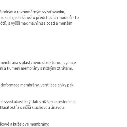
 širokým a rovnoměrným vyzařováním,
rozsah je širší než u předchozích modelů - to
čtů, s vyšší maximální hlasitostí a menším
há membrána s plástvovou strukturou, vysoce
ení a tlumení membrány s nízkými ztrátami,
z deformace membrány, ventilace cívky pak
 vyšší akustický tlak s nižším zkreslením a
lasitostí a s nižší sluchovou únavou.
líkové a kuželové membrány: