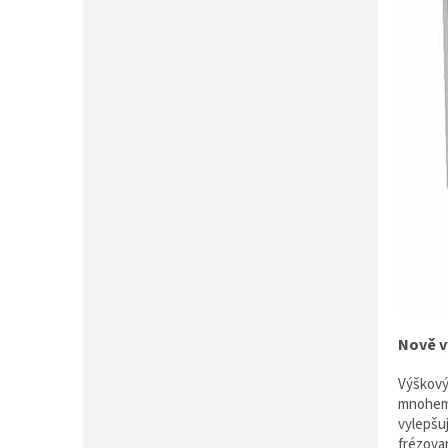
Nově v
Výškový
mnohem 
vylepšuj
frézova