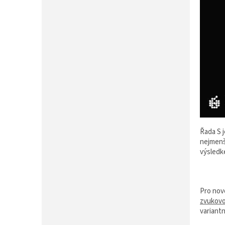
P
A
N
E
L
Řada S 
nejmenší
výsledk
Pro nov
zvukov
variantn