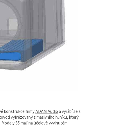
vé konstrukce firmy
ADAM Audio
a vyrábí se s
vod vyfrézovaný z masivního hliníku, který
u. Modely S5 mají na účelově vyvinutém