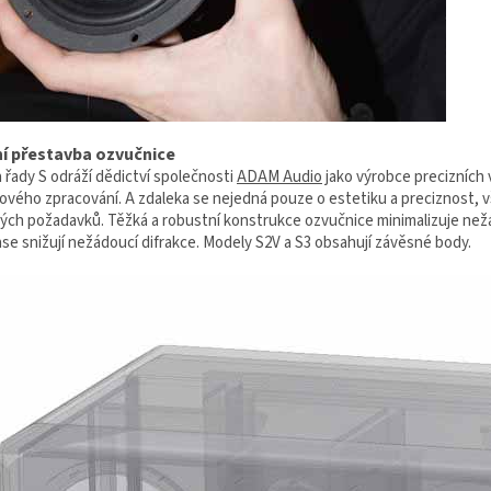
í přestavba ozvučnice
 řady S odráží dědictví společnosti
ADAM Audio
jako výrobce precizních 
ového zpracování. A zdaleka se nejedná pouze o estetiku a preciznost, 
kých požadavků. Těžká a robustní konstrukce ozvučnice minimalizuje než
se snižují nežádoucí difrakce. Modely S2V a S3 obsahují závěsné body.