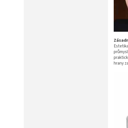
Zásadn
Estetika
průmysl
praktic
hrany za