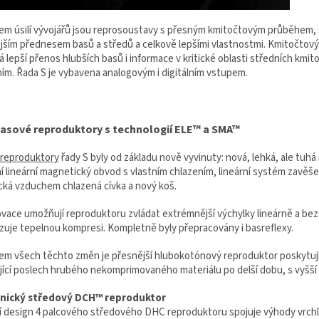
em úsilí vývojářů jsou reprosoustavy s přesným kmitočtovým průběhem,
ějším přednesem basů a středů a celkově lepšími vlastnostmi. Kmitočtový 
lepší přenos hlubších basů i informace v kritické oblasti středních kmito
ním. Řada S je vybavena analogovým i digitálním vstupem.
asové reproduktory s technologií ELE™ a SMA™
reproduktory
řady S byly od základu nově vyvinuty: nová, lehká, ale tu
í lineární magnetický obvod s vlastním chlazením, lineární systém zavěš
cká vzduchem chlazená cívka a nový koš.
ovace umožňují reproduktoru zvládat extrémnější výchylky lineárně a be
izuje tepelnou kompresi. Kompletně byly přepracovány i basreflexy.
em všech těchto změn je přesnější hlubokotónový reproduktor poskytující
ící poslech hrubého nekomprimovaného materiálu po delší dobu, s vyšší h
nický středový
DCH™
reproduktor
í design 4 palcového středového DHC reproduktoru spojuje výhody vrch