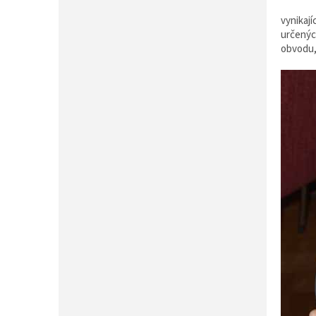
vynikají
určenýc
obvodu,