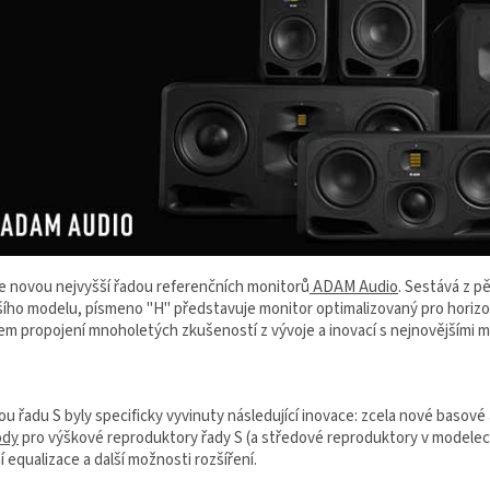
je novou nejvyšší řadou referenčních monitorů
ADAM Audio
. Sestává z p
ho modelu, písmeno "H" představuje monitor optimalizovaný pro horizontál
em propojení mnoholetých zkušeností z vývoje a inovací s nejnovějšími
ou řadu S byly specificky vyvinuty následující inovace: zcela nové basov
ody
pro výškové reproduktory řady S (a středové reproduktory v modelech 
í equalizace a další možnosti rozšíření.