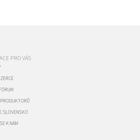
ACE PRO VÁS
Y
NZERCE
 FÓRUM
REPRODUKTORŮ
E SLOVENSKO
SE K NÁM