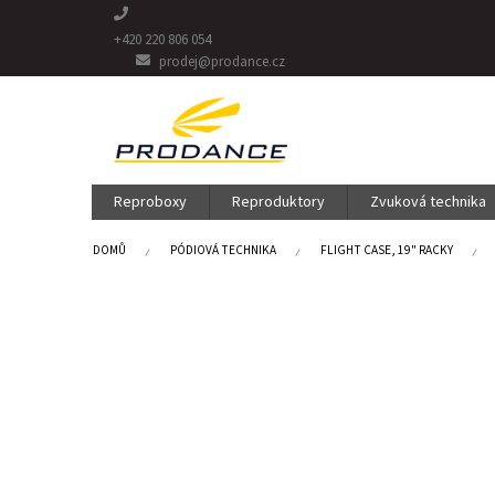
Přejít
na
+420 220 806 054
obsah
prodej@prodance.cz
Reproboxy
Reproduktory
Zvuková technika
DOMŮ
PÓDIOVÁ TECHNIKA
FLIGHT CASE, 19" RACKY