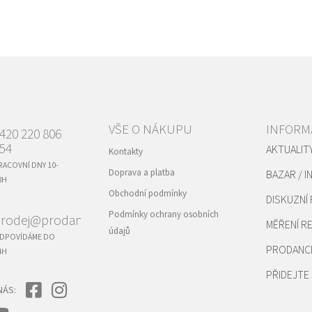
VŠE O NÁKUPU
INFORM
420 220 806
54
AKTUALIT
Kontakty
RACOVNÍ DNY 10-
Doprava a platba
BAZAR / I
8H
Obchodní podmínky
DISKUZNÍ
Podmínky ochrany osobních
rodej@prodance.cz
MĚŘENÍ 
údajů
DPOVÍDÁME DO
PRODANC
4H
PŘIDEJTE 
NÁS: