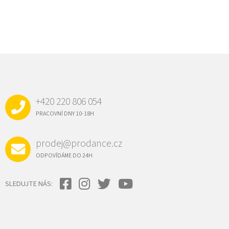
Z
Á
P
A
+420 220 806 054
T
Í
PRACOVNÍ DNY 10-18H
prodej@prodance.cz
ODPOVÍDÁME DO 24H
SLEDUJTE NÁS: