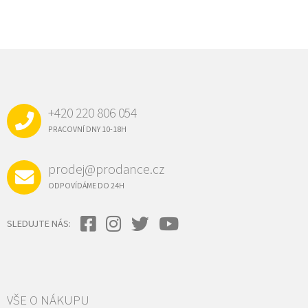
Z
Á
P
A
+420 220 806 054
T
Í
PRACOVNÍ DNY 10-18H
prodej@prodance.cz
ODPOVÍDÁME DO 24H
SLEDUJTE NÁS:
VŠE O NÁKUPU