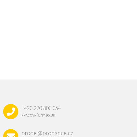
Z
Á
P
A
+420 220 806 054
T
Í
PRACOVNÍ DNY 10-18H
prodej@prodance.cz