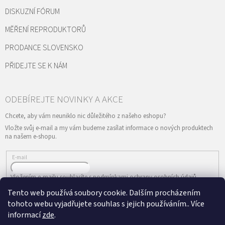
DISKUZNÍ FÓRUM
MĚŘENÍ REPRODUKTORŮ
PRODANCE SLOVENSKO
PŘIDEJTE SE K NÁM
Vložte svůj e-mail a my vám budeme zasílat informace o nových produktech
na našem e-shopu.
E-mail
Vložením e-mailu souhlasíte s
podmínkami ochrany osobních údajů
Tento web používá soubory cookie. Dalším procházením
PŘIHLÁSIT SE
tohoto webu vyjadřujete souhlas s jejich používáním.. Více
informací
zde
.