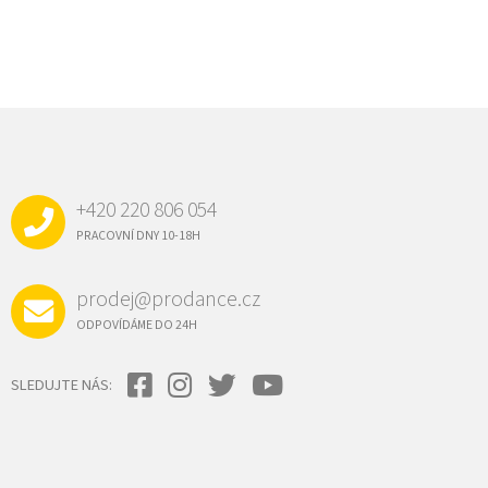
Z
Á
P
A
+420 220 806 054
T
Í
PRACOVNÍ DNY 10-18H
prodej@prodance.cz
ODPOVÍDÁME DO 24H
SLEDUJTE NÁS: