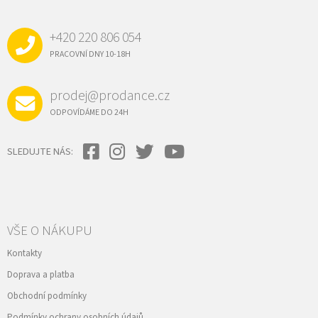
P
A
+420 220 806 054
T
Í
PRACOVNÍ DNY 10-18H
prodej@prodance.cz
ODPOVÍDÁME DO 24H
SLEDUJTE NÁS:
VŠE O NÁKUPU
Kontakty
Doprava a platba
Obchodní podmínky
Podmínky ochrany osobních údajů