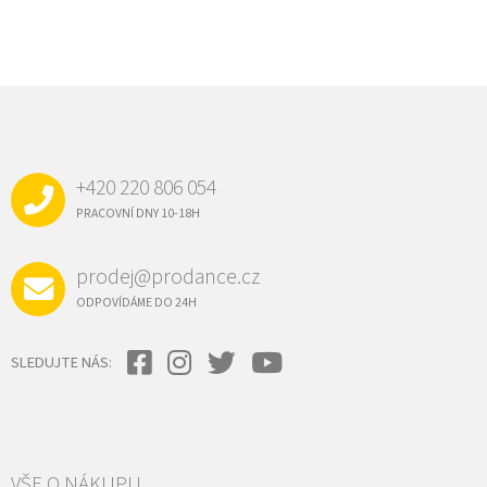
Z
Á
P
A
+420 220 806 054
T
Í
PRACOVNÍ DNY 10-18H
prodej@prodance.cz
ODPOVÍDÁME DO 24H
SLEDUJTE NÁS:
VŠE O NÁKUPU