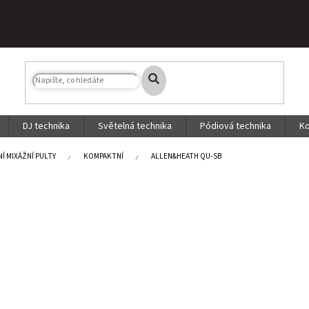
DJ technika
Světelná technika
Pódiová technika
Ko
NÍ MIXÁŽNÍ PULTY
KOMPAKTNÍ
ALLEN&HEATH QU-SB