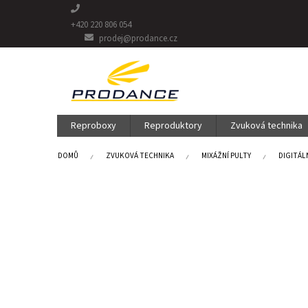
Přejít
na
+420 220 806 054
obsah
prodej@prodance.cz
Reproboxy
Reproduktory
Zvuková technika
DOMŮ
ZVUKOVÁ TECHNIKA
MIXÁŽNÍ PULTY
DIGITÁL