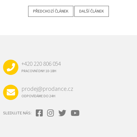
PŘEDCHOZÍ ČLÁNEK
DALŠÍ ČLÁNEK
Z
Á
P
A
+420 220 806 054
T
Í
PRACOVNÍ DNY 10-18H
prodej@prodance.cz
ODPOVÍDÁME DO 24H
SLEDUJTE NÁS: