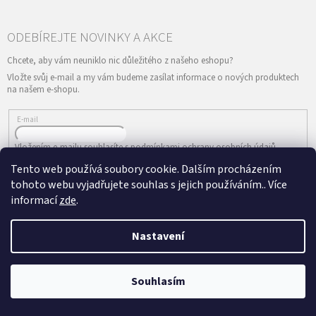
Vložte svůj e-mail a my vám budeme zasílat informace o nových produktech
na našem e-shopu.
E-mail
Vložením e-mailu souhlasíte s
podmínkami ochrany osobních údajů
Tento web používá soubory cookie. Dalším procházením
PŘIHLÁSIT SE
tohoto webu vyjadřujete souhlas s jejich používáním.. Více
informací
zde
.
Nastavení
Vytvořil Shoptet
&
Copyright 2026
ePRODANCE.cz
. Všechna práva
Souhlasím
vyhrazena.