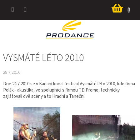
Přejít
Nákup
na
košík
obsah
VYSMÁTÉ LÉTO 2010
28.7.2010
Dne 24.7.2010 se v Kadani konal festival Vysmáté léto 2010, kde firma
Polák - akustika, ve spolupráci s firmou TD Promo, technicky
zajišťovali dvě scény a to Hradní a Taneční.