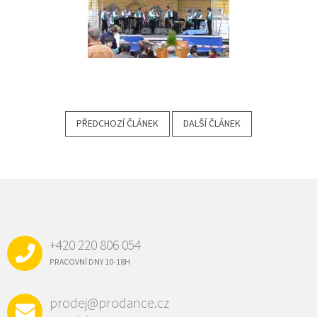
PŘEDCHOZÍ ČLÁNEK
DALŠÍ ČLÁNEK
Z
Á
P
A
+420 220 806 054
T
Í
PRACOVNÍ DNY 10-18H
prodej@prodance.cz