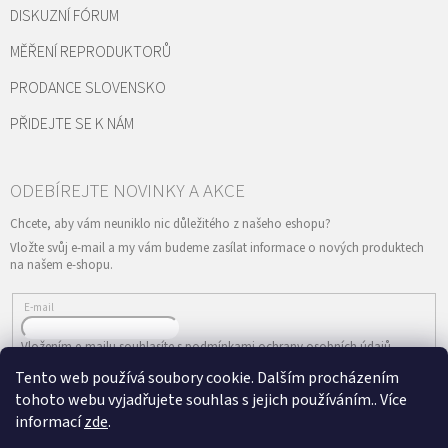
DISKUZNÍ FÓRUM
MĚŘENÍ REPRODUKTORŮ
PRODANCE SLOVENSKO
PŘIDEJTE SE K NÁM
Vložte svůj e-mail a my vám budeme zasílat informace o nových produktech
na našem e-shopu.
E-mail
Vložením e-mailu souhlasíte s
podmínkami ochrany osobních údajů
Tento web používá soubory cookie. Dalším procházením
PŘIHLÁSIT SE
tohoto webu vyjadřujete souhlas s jejich používáním.. Více
informací
zde
.