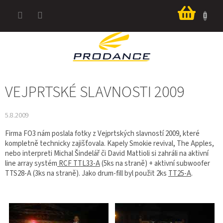
Přejít
Nákup
na
košík
obsah
VEJPRTSKÉ SLAVNOSTI 2009
5.8.2009
Firma FO3 nám poslala fotky z Vejprtských slavností 2009, které
kompletně technicky zajišťovala. Kapely Smokie revival, The Apples,
nebo interpreti Michal Šindelář či David Mattioli si zahráli na aktivní
line array systém
RCF TTL33-A
(5ks na straně) + aktivní subwoofer
TTS28-A (3ks na straně). Jako drum-fill byl použit 2ks
TT25-A
.