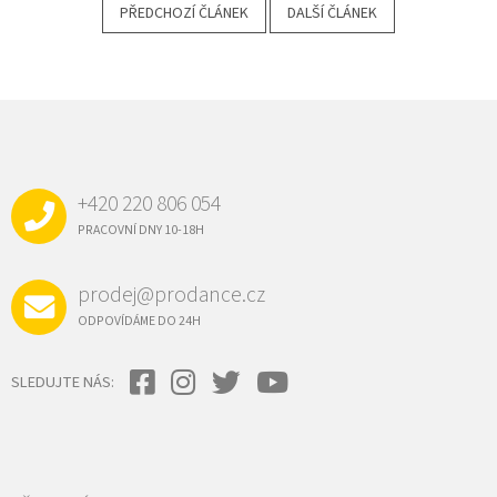
PŘEDCHOZÍ ČLÁNEK
DALŠÍ ČLÁNEK
Z
Á
P
A
+420 220 806 054
T
Í
PRACOVNÍ DNY 10-18H
prodej@prodance.cz
ODPOVÍDÁME DO 24H
SLEDUJTE NÁS: