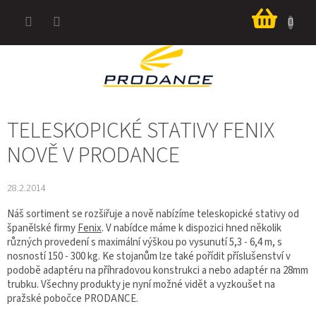
Přejít
Nákup
na
košík
obsah
TELESKOPICKÉ STATIVY FENIX
NOVĚ V PRODANCE
28.2.2014
Náš sortiment se rozšiřuje a nově nabízíme teleskopické stativy od
španělské firmy
Fenix
. V nabídce máme k dispozici hned několik
různých provedení s maximální výškou po vysunutí 5,3 - 6,4 m, s
nosností 150 - 300 kg. Ke stojanům lze také pořídit příslušenství v
podobě adaptéru na příhradovou konstrukci a nebo adaptér na 28mm
trubku. Všechny produkty je nyní možné vidět a vyzkoušet na
pražské pobočce PRODANCE.