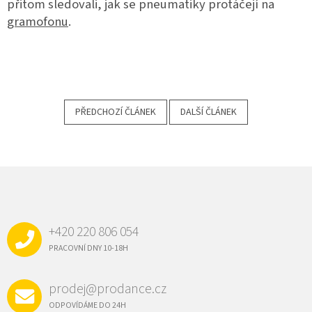
přitom sledovali, jak se pneumatiky protáčejí na
gramofonu
.
PŘEDCHOZÍ ČLÁNEK
DALŠÍ ČLÁNEK
Z
Á
P
A
+420 220 806 054
T
Í
PRACOVNÍ DNY 10-18H
prodej@prodance.cz
ODPOVÍDÁME DO 24H