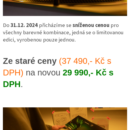
Do
31.12. 2024
přicházíme se
sníženou cenou
pro
všechny barevné kombinace, jedná se o limitovanou
edici, vyrobenou pouze jednou.
Ze staré ceny
(37 490,-
Kč s
DPH)
na novou
29 990,- Kč s
DPH
.