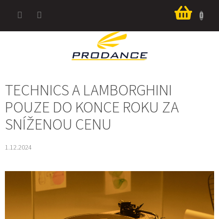
Přejít
Nákup
na
košík
obsah
TECHNICS A LAMBORGHINI
POUZE DO KONCE ROKU ZA
SNÍŽENOU CENU
1.12.2024