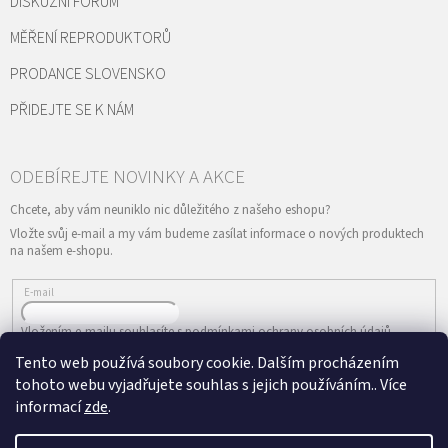
DISKUZNÍ FÓRUM
MĚŘENÍ REPRODUKTORŮ
PRODANCE SLOVENSKO
PŘIDEJTE SE K NÁM
Vložte svůj e-mail a my vám budeme zasílat informace o nových produktech
na našem e-shopu.
E-mail
Vložením e-mailu souhlasíte s
podmínkami ochrany osobních údajů
Tento web používá soubory cookie. Dalším procházením
PŘIHLÁSIT SE
tohoto webu vyjadřujete souhlas s jejich používáním.. Více
informací
zde
.