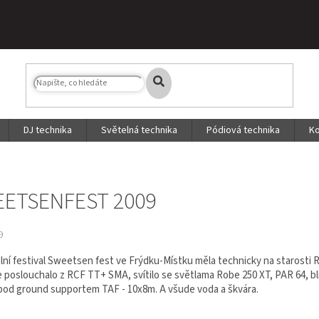
DJ technika
Světelná technika
Pódiová technika
Ko
ETSENFEST 2009
9
lní festival Sweetsen fest ve Frýdku-Místku měla technicky na starosti 
e poslouchalo z RCF TT+ SMA, svítilo se světlama Robe 250 XT, PAR 64, bl
 pod ground supportem TAF - 10x8m. A všude voda a škvára.