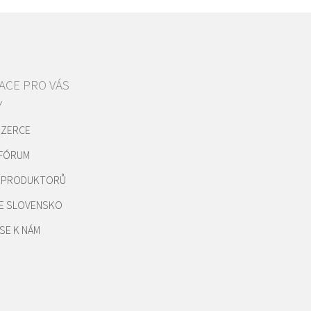
ACE PRO VÁS
Y
NZERCE
 FÓRUM
REPRODUKTORŮ
E SLOVENSKO
SE K NÁM