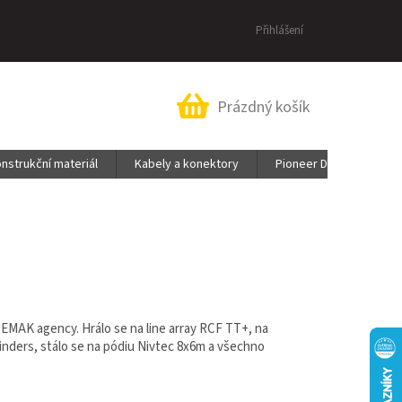
Přihlášení
Nákupní
Prázdný košík
košík
nstrukční materiál
Kabely a konektory
Pioneer DJ & AlphaThe
REMAK agency. Hrálo se na line array RCF TT+, na
inders, stálo se na pódiu Nivtec 8x6m a všechno