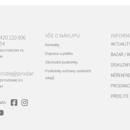
VŠE O NÁKUPU
INFORM
420 220 806
54
AKTUALIT
Kontakty
RACOVNÍ DNY 10-
Doprava a platba
BAZAR / I
8H
Obchodní podmínky
DISKUZNÍ
Podmínky ochrany osobních
rodej@prodance.cz
MĚŘENÍ 
údajů
DPOVÍDÁME DO
PRODANC
4H
PŘIDEJTE 
NÁS: