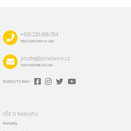
Z
Á
P
A
+420 220 806 054
T
Í
PRACOVNÍ DNY 10-18H
prodej@prodance.cz
ODPOVÍDÁME DO 24H
SLEDUJTE NÁS:
VŠE O NÁKUPU
Kontakty