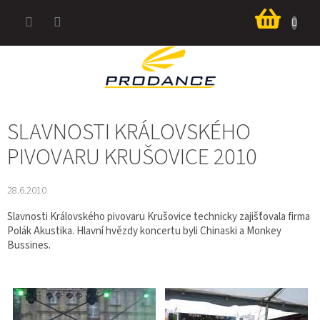
Přejít
Nákup
na
košík
obsah
SLAVNOSTI KRÁLOVSKÉHO
PIVOVARU KRUŠOVICE 2010
28.6.2010
Slavnosti Královského pivovaru Krušovice technicky zajišťovala firma
Polák Akustika. Hlavní hvězdy koncertu byli Chinaski a Monkey
Bussines.