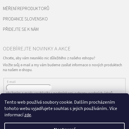
MĚŘENÍ REPRODUKTORŮ
PRODANCE SLOVENSKO
PŘIDEJTE SE K NÁM
Vložte svůj e-mail a my vám budeme zasílat informace o nových produktech
na našem e-shopu.
E-mail
Vložením e-mailu souhlasíte s
podmínkami ochrany osobních údajů
Tento web používá soubory cookie. Dalším procházením
PŘIHLÁSIT SE
tohoto webu vyjadřujete souhlas s jejich používáním.. Více
informací
zde
.