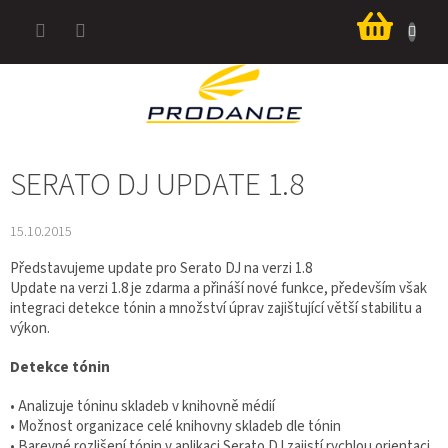
Přejít
Nákup
na
košík
obsah
SERATO DJ UPDATE 1.8
15.10.2015
Představujeme update pro Serato DJ na verzi 1.8
Update na verzi 1.8 je zdarma a přináší nové funkce, především však
integraci detekce tónin a množství úprav zajištující větší stabilitu a
výkon.
Detekce tónin
• Analizuje tóninu skladeb v knihovně médií
• Možnost organizace celé knihovny skladeb dle tónin
• Barevné rozlišení tónin v aplikaci Serato DJ zajistí rychlou orientaci