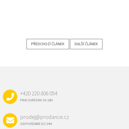
PŘEDCHOZÍ ČLÁNEK
DALŠÍ ČLÁNEK
Z
Á
P
A
+420 220 806 054
T
Í
PRACOVNÍ DNY 10-18H
prodej@prodance.cz
ODPOVÍDÁME DO 24H