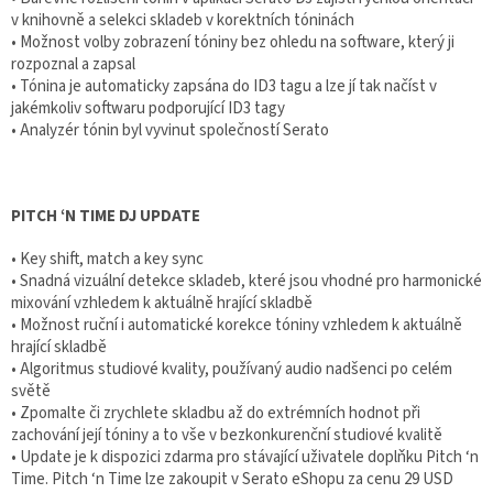
v knihovně a selekci skladeb v korektních tóninách
• Možnost volby zobrazení tóniny bez ohledu na software, který ji
rozpoznal a zapsal
• Tónina je automaticky zapsána do ID3 tagu a lze jí tak načíst v
jakémkoliv softwaru podporující ID3 tagy
• Analyzér tónin byl vyvinut společností Serato
PITCH ‘N TIME DJ UPDATE
• Key shift, match a key sync
• Snadná vizuální detekce skladeb, které jsou vhodné pro harmonické
mixování vzhledem k aktuálně hrající skladbě
• Možnost ruční i automatické korekce tóniny vzhledem k aktuálně
hrající skladbě
• Algoritmus studiové kvality, používaný audio nadšenci po celém
světě
• Zpomalte či zrychlete skladbu až do extrémních hodnot při
zachování její tóniny a to vše v bezkonkurenční studiové kvalitě
• Update je k dispozici zdarma pro stávající uživatele doplňku Pitch ‘n
Time. Pitch ‘n Time lze zakoupit v Serato eShopu za cenu 29 USD