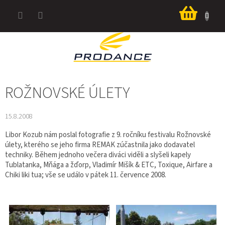
Přejít
Nákup
na
košík
obsah
ROŽNOVSKÉ ÚLETY
15.8.2008
Libor Kozub nám poslal fotografie z 9. ročníku festivalu Rožnovské
úlety, kterého se jeho firma REMAK zúčastnila jako dodavatel
techniky. Během jednoho večera diváci viděli a slyšeli kapely
Tublatanka, Mňága a žďorp, Vladimír Mišík & ETC, Toxique, Airfare a
Chiki liki tua; vše se událo v pátek 11. července 2008.