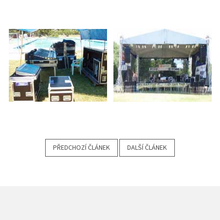
PŘEDCHOZÍ ČLÁNEK
DALŠÍ ČLÁNEK
Z
Á
P