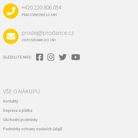
A
+420 220 806 054
T
Í
PRACOVNÍ DNY 10-18H
prodej@prodance.cz
ODPOVÍDÁME DO 24H
SLEDUJTE NÁS:
VŠE O NÁKUPU
Kontakty
Doprava a platba
Obchodní podmínky
Podmínky ochrany osobních údajů