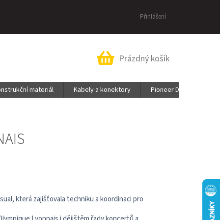
Přihlášení
Nákupní
Prázdný košík
košík
nstrukční materiál
Kabely a konektory
Pioneer DJ & AlphaThe
NAIS
al, která zajišťovala techniku a koordinaci pro
Olympique Lyonnais i dějištěm řady koncertů a