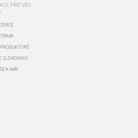
ACE PRO VÁS
Y
NZERCE
 FÓRUM
REPRODUKTORŮ
E SLOVENSKO
SE K NÁM