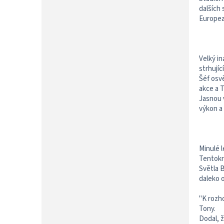
P
dalších
A
Europea
N
E
L
Velký in
strhujíc
Šéf osv
akce a 
Jasnou 
výkon a 
Minulé l
Tentokrá
Světla 
daleko o
"K rozh
Tony.
Dodal, 