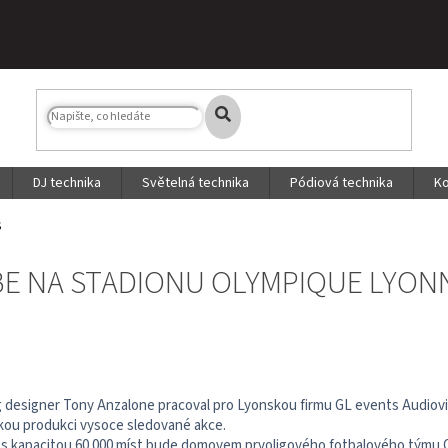
DJ technika
Světelná technika
Pódiová technika
Ko
S
E NA STADIONU OLYMPIQUE LYON
g designer Tony Anzalone pracoval pro Lyonskou firmu GL events Audiovisu
kou produkci vysoce sledované akce.
 s kapacitou 60 000 míst bude domovem prvoligového fotbalového týmu