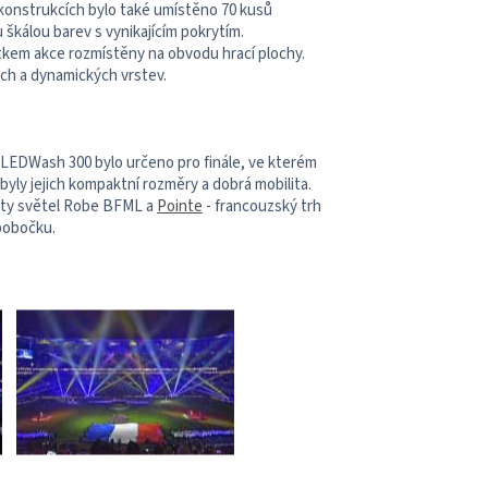
konstrukcích bylo také umístěno 70 kusů
 škálou barev s vynikajícím pokrytím.
tkem akce rozmístěny na obvodu hrací plochy.
ch a dynamických vrstev.
LEDWash 300 bylo určeno pro finále, ve kterém
yly jejich kompaktní rozměry a dobrá mobilita.
počty světel Robe BFML a
Pointe
- francouzský trh
pobočku.