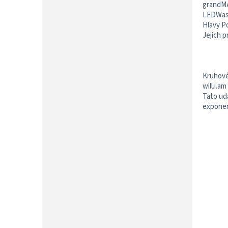
grandMA
LEDWash 
Hlavy P
Jejich 
Kruhové
will.i.
Tato udá
exponen