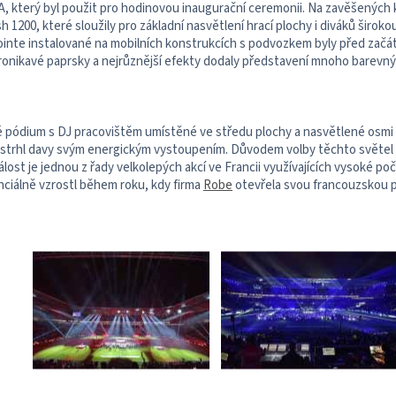
, který byl použit pro hodinovou inaugurační ceremonii. Na zavěšených 
1200, které sloužily pro základní nasvětlení hrací plochy i diváků širokou
ointe instalované na mobilních konstrukcích s podvozkem byly před začá
pronikavé paprsky a nejrůznější efekty dodaly představení mnoho barevný
 pódium s DJ pracovištěm umístěné ve středu plochy a nasvětlené osmi 
am strhl davy svým energickým vystoupením. Důvodem volby těchto světel b
lost je jednou z řady velkolepých akcí ve Francii využívajících vysoké 
ciálně vzrostl během roku, kdy firma
Robe
otevřela svou francouzskou 