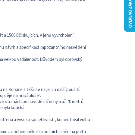
 a 1500 účinkujících. V jeho vyvrcholení
u návrh a specifikaci impozantního nasvětlení
na velkou vzdálenost. Důvodem byl obrovský
a Korsice a těšil se na jejich další použití.
j děje na hrací ploše".
ch stranách po obvodě střechy a až 70 metrů
byla kritická.
potřeba a vysoká spolehlivost", komentoval volbu
gramoval během několika nočních směn na pultu