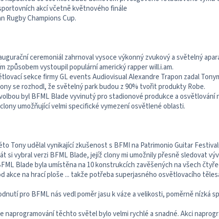
 sportovních akcí včetně květnového finále
n Rugby Champions Cup.
augurační ceremoniál zahrnoval vysoce výkonný zvukový a světelný aparát
ím způsobem vystoupil populární americký rapper will.i.am.
ětlovací sekce firmy GL events Audiovisual Alexandre Trapon zadal Tonym
Tony se rozhodl, že světelný park budou z 90% tvořit produkty Robe.
volbou byl BFML Blade vyvinutý pro stadionové produkce a osvětlování 
clony umožňující velmi specifické vymezení osvětlené oblasti.
éto Tony udělal vynikající zkušenost s BFMI na Patrimonio Guitar Festivalu n
t si vybral verzi BFML Blade, jejíž clony mi umožnily přesně sledovat vývo
BFML Blade byla umístěna na 10 konstrukcích zavěšených na všech čtyře
d akce na hrací ploše ... takže potřeba superjasného osvětlovacího tělesa 
odnutí pro BFML nás vedl poměr jasu k váze a velikosti, poměrně nízká s
že naprogramování těchto světel bylo velmi rychlé a snadné. Akci napro