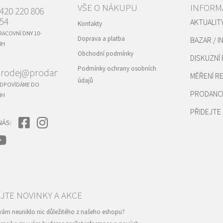
VŠE O NÁKUPU
INFORM
420 220 806
54
AKTUALIT
Kontakty
RACOVNÍ DNY 10-
Doprava a platba
BAZAR / I
8H
Obchodní podmínky
DISKUZNÍ
Podmínky ochrany osobních
rodej@prodance.cz
MĚŘENÍ 
údajů
DPOVÍDÁME DO
PRODANC
4H
PŘIDEJTE 
NÁS: